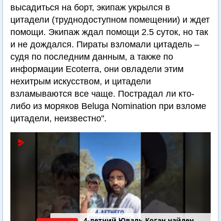
высадиться на борт, экипаж укрылся в
цитадели (труднодоступном помещении) и ждет
помощи. Экипаж ждал помощи 2.5 суток, но так
и не дождался. Пираты взломали цитадель –
судя по последним данным, а также по
информации Ecoterra, они овладели этим
нехитрым искусством, и цитадели
взламываются все чаще. Пострадал ли кто-
либо из моряков Beluga Nomination при взломе
цитадели, неизвестно".
4-летний Юваль Коган найден