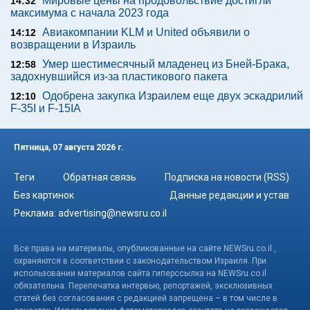
Мировые цены на продовольствие достигли
14:32
максимума с начала 2023 года
Авиакомпании KLM и United объявили о
14:12
возвращении в Израиль
Умер шестимесячный младенец из Бней-Брака,
12:58
задохнувшийся из-за пластикового пакета
Одобрена закупка Израилем еще двух эскадрилий
12:10
F-35I и F-15IA
Пятница, 07 августа 2026 г.
Теги
Обратная связь
Подписка на новости (RSS)
Без картинок
Данные редакции и устав
Реклама:
advertising@newsru.co.il
Все права на материалы, опубликованные на сайте NEWSru.co.il ,
охраняются в соответствии с законодательством Израиля. При
использовании материалов сайта гиперссылка на NEWSru.co.il
обязательна. Перепечатка интервью, репортажей, эксклюзивных
статей без согласования с редакцией запрещена – в том числе в