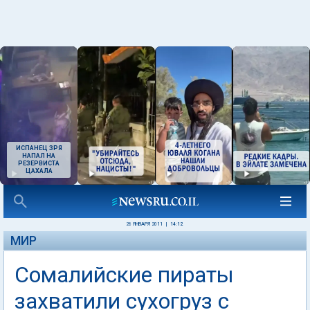
ИСПАНЕЦ ЗРЯ
НАПАЛ НА
РЕЗЕРВИСТА
ЦАХАЛА
26 ЯНВАРЯ 2011
|
14:12
МИР
Сомалийские пираты
захватили сухогруз с