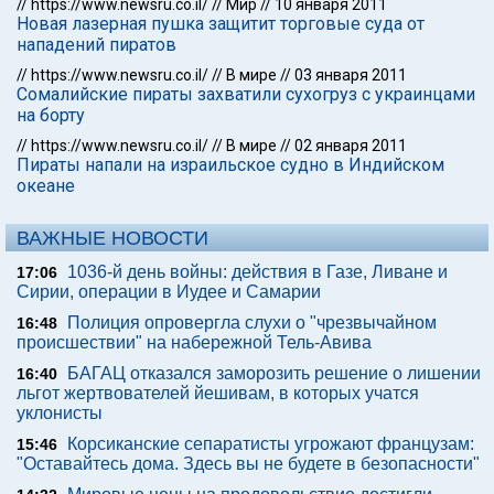
//
https://www.newsru.co.il/
//
Мир
//
10 января 2011
Новая лазерная пушка защитит торговые суда от
нападений пиратов
//
https://www.newsru.co.il/
//
В мире
//
03 января 2011
Сомалийские пираты захватили сухогруз с украинцами
на борту
//
https://www.newsru.co.il/
//
В мире
//
02 января 2011
Пираты напали на израильское судно в Индийском
океане
ВАЖНЫЕ НОВОСТИ
1036-й день войны: действия в Газе, Ливане и
17:06
Сирии, операции в Иудее и Самарии
Полиция опровергла слухи о "чрезвычайном
16:48
происшествии" на набережной Тель-Авива
БАГАЦ отказался заморозить решение о лишении
16:40
льгот жертвователей йешивам, в которых учатся
уклонисты
Корсиканские сепаратисты угрожают французам:
15:46
"Оставайтесь дома. Здесь вы не будете в безопасности"