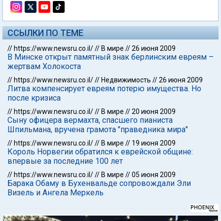
ССЫЛКИ ПО ТЕМЕ
//
https://www.newsru.co.il/
//
В мире
//
26 июня 2009
В Минске открыт памятный знак берлинским евреям –
жертвам Холокоста
//
https://www.newsru.co.il/
//
Недвижимость
//
26 июня 2009
Литва компенсирует евреям потерю имущества. Но
после кризиса
//
https://www.newsru.co.il/
//
В мире
//
20 июня 2009
Сыну офицера вермахта, спасшего пианиста
Шпильмана, вручена грамота "праведника мира"
//
https://www.newsru.co.il/
//
В мире
//
19 июня 2009
Король Норвегии обратился к еврейской общине:
впервые за последние 100 лет
//
https://www.newsru.co.il/
//
В мире
//
05 июня 2009
Барака Обаму в Бухенвальде сопровождали Эли
Визель и Ангела Меркель