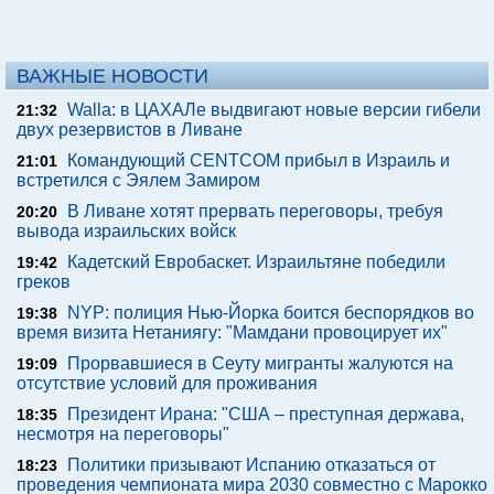
ВАЖНЫЕ НОВОСТИ
Walla: в ЦАХАЛе выдвигают новые версии гибели
21:32
двух резервистов в Ливане
Командующий CENTCOM прибыл в Израиль и
21:01
встретился с Эялем Замиром
В Ливане хотят прервать переговоры, требуя
20:20
вывода израильских войск
Кадетский Евробаскет. Израильтяне победили
19:42
греков
NYP: полиция Нью-Йорка боится беспорядков во
19:38
время визита Нетаниягу: "Мамдани провоцирует их"
Прорвавшиеся в Сеуту мигранты жалуются на
19:09
отсутствие условий для проживания
Президент Ирана: "США – преступная держава,
18:35
несмотря на переговоры"
Политики призывают Испанию отказаться от
18:23
проведения чемпионата мира 2030 совместно с Марокко