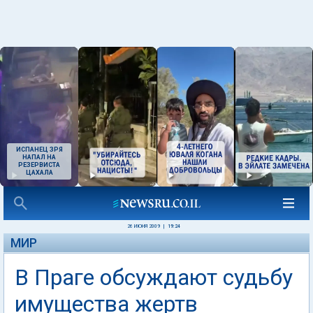
ИСПАНЕЦ ЗРЯ
НАПАЛ НА
РЕЗЕРВИСТА
ЦАХАЛА
26 ИЮНЯ 2009
|
19:24
МИР
В Праге обсуждают судьбу
имущества жертв