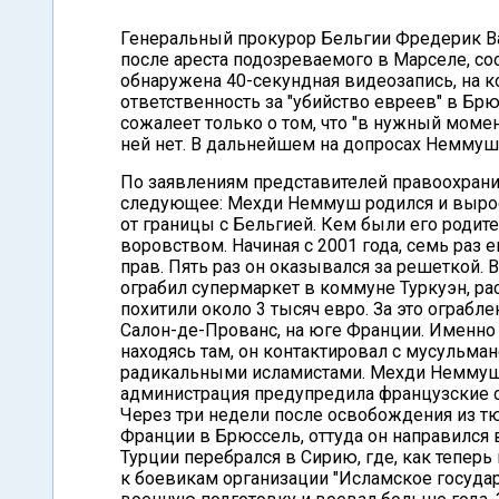
Генеральный прокурор Бельгии Фредерик В
после ареста подозреваемого в Марселе, с
обнаружена 40-секундная видеозапись, на к
ответственность за "убийство евреев" в Бр
сожалеет только о том, что "в нужный момен
ней нет. В дальнейшем на допросах Неммуш
По заявлениям представителей правоохрани
следующее: Мехди Неммуш родился и вырос
от границы с Бельгией. Кем были его родите
воровством. Начиная с 2001 года, семь раз 
прав. Пять раз он оказывался за решеткой.
ограбил супермаркет в коммуне Туркуэн, ра
похитили около 3 тысяч евро. За это ограбл
Салон-де-Прованс, на юге Франции. Именно
находясь там, он контактировал с мусульман
радикальными исламистами. Мехди Неммуш 
администрация предупредила французские с
Через три недели после освобождения из 
Франции в Брюссель, оттуда он направился в
Турции перебрался в Сирию, где, как тепер
к боевикам организации "Исламское госуда