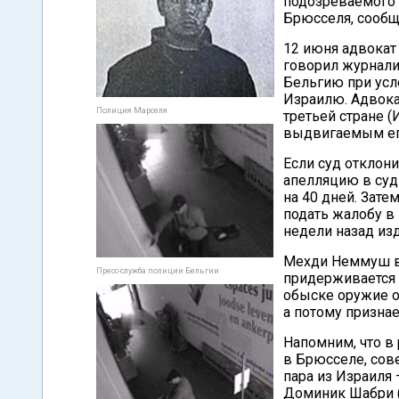
подозреваемого 
Брюсселя, сообща
12 июня адвокат
говорил журналис
Бельгию при усло
Израилю. Адвока
Полиция Марселя
третьей стране 
выдвигаемым его
Если суд отклон
апелляцию в суд
на 40 дней. Зате
подать жалобу в
недели назад из
Мехди Неммуш ви
Пресс-служба полиции Бельгии
придерживается 
обыске оружие о
а потому призна
Напомним, что в
в Брюсселе, сов
пара из Израиля 
Доминик Шабри (