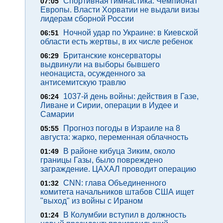
Спортивная гимнастика. Чемпионат
07:05
Европы. Власти Хорватии не выдали визы
лидерам сборной России
Ночной удар по Украине: в Киевской
06:51
области есть жертвы, в их числе ребенок
Британские консерваторы
06:29
выдвинули на выборы бывшего
неонациста, осужденного за
антисемитскую травлю
1037-й день войны: действия в Газе,
06:24
Ливане и Сирии, операции в Иудее и
Самарии
Прогноз погоды в Израиле на 8
05:55
августа: жарко, переменная облачность
В районе кибуца Зиким, около
01:49
границы Газы, было повреждено
заграждение. ЦАХАЛ проводит операцию
CNN: глава Объединенного
01:32
комитета начальников штабов США ищет
"выход" из войны с Ираном
В Колумбии вступил в должность
01:24