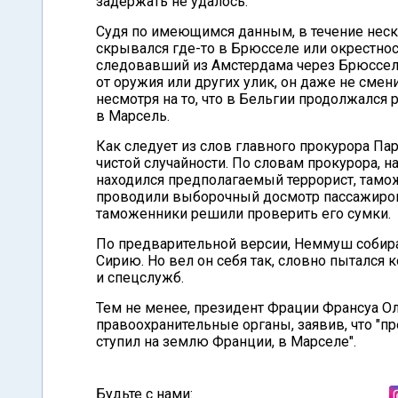
задержать не удалось.
Судя по имеющимся данным, в течение нес
скрывался где-то в Брюсселе или окрестност
следовавший из Амстердама через Брюссел
от оружия или других улик, он даже не смен
несмотря на то, что в Бельгии продолжался
в Марсель.
Как следует из слов главного прокурора П
чистой случайности. По словам прокурора, 
находился предполагаемый террорист, тамо
проводили выборочный досмотр пассажиров
таможенники решили проверить его сумки.
По предварительной версии, Неммуш собира
Сирию. Но вел он себя так, словно пытался
и спецслужб.
Тем не менее, президент Фрации Франсуа О
правоохранительные органы, заявив, что "пр
ступил на землю Франции, в Марселе".
Будьте с нами: