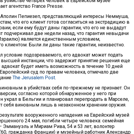
в убийстве четырех человек в Еврейском музее
ет агентство France Presse.
 Аполин Пепиезеп, представляющий интересы Неммуша,
там, что его клиент готов согласиться на экстрадицию в
вии, если ему будут даны гарантии, что его не выдадут
т подчеркивал две недели назад, что гарантия невыдачи
(Израилю) является единственным условием,
 клиентом. Были ли даны такие гарантии, неизвестно.
ил условие подозреваемого, его адвокат может подать
 высшей инстанции, что задержит принятие решения еще
м адвокат будет иметь возможность в течение 10 дней
 Европейский суд по правам человека, отмечало две
дание
The Jerusalem Post
.
новным в убийствах себя по-прежнему не признает. Он
версии, согласно которой обнаруженное у него при
н украл в Бельгии и планировал перепродать в Марселе,
ет себя виновным лишь в незаконном хранении оружия.
 результате вооруженного нападения на Еврейский музей
ершенного 24 мая, погибли четыре человека: семейная
– Эммануэль и Мириам Рива, 54 и 53 лет, волонтер
60, гражданка Франции) и музейный работник Александр