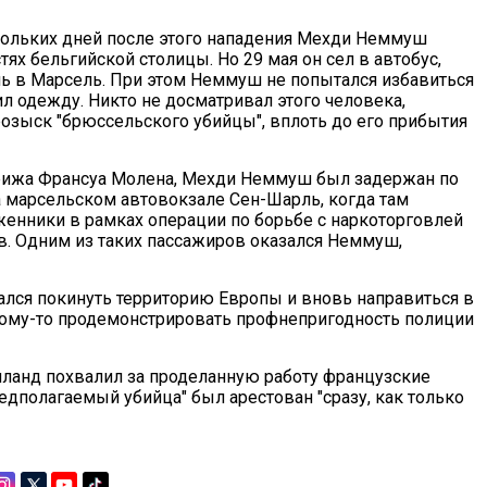
кольких дней после этого нападения Мехди Неммуш
ях бельгийской столицы. Но 29 мая он сел в автобус,
ь в Марсель. При этом Неммуш не попытался избавиться
ил одежду. Никто не досматривал этого человека,
 розыск "брюссельского убийцы", вплоть до его прибытия
арижа Франсуа Молена, Мехди Неммуш был задержан по
на марсельском автовокзале Сен-Шарль, когда там
женники в рамках операции по борьбе с наркоторговлей
. Одним из таких пассажиров оказался Неммуш,
лся покинуть территорию Европы и вновь направиться в
 кому-то продемонстрировать профнепригодность полиции
лланд похвалил за проделанную работу французские
едполагаемый убийца" был арестован "сразу, как только