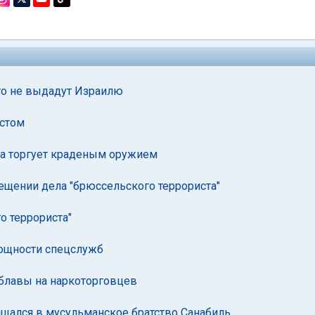
его не выдадут Израилю
истом
, а торгует краденым оружием
вещении дела "брюссельского террориста"
о террориста"
мощности спецслужб
облавы на наркоторговцев
щался в мусульманское братство Санабиль