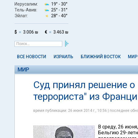
Иерусалим:
19° -
30°
Тель-Авив:
25° -
31°
Эйлат:
28° -
40°
$
3.006 ₪
€
3.463 ₪
ВСЕ НОВОСТИ
ИЗРАИЛЬ
БЛИЖНИЙ ВОСТОК
МИР
МИР
Суд принял решение о
террориста" из Франци
время публикации: 26 июня 2014 г., 10:56 | последнее обно
В среду, 26 июня
Бельгию 29-лет