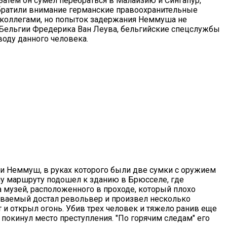
Затем он сумел перебраться в Малайзию и Сингапур,
 обратили внимание германские правоохранительные
 коллегами, но попыток задержания Неммуша не
 Бельгии Фредерика Ван Леува, бельгийские спецслужбы
оду данного человека.
ди Неммуш, в руках которого были две сумки с оружием
му маршруту подошел к зданию в Брюсселе, где
а музей, расположенного в проходе, который плохо
еваемый достал револьвер и произвел несколько
 и открыл огонь. Убив трех человек и тяжело ранив еще
 покинул место преступления. "По горячим следам" его