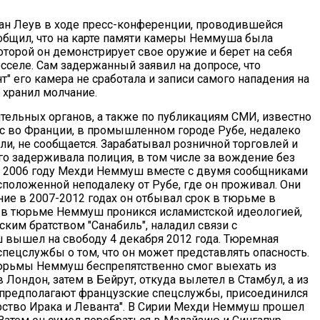
ан Леув в ходе пресс-конференции, проводившейся
ообщил, что на карте памяти камеры Неммуша была
оторой он демонстрирует свое оружие и берет на себя
юсселе. Сам задержанный заявил на допросе, что
т" его камера не сработала и записи самого нападения на
 хранил молчание.
тельных органов, а также по публикациям СМИ, известно
 во Франции, в промышленном городе Рубе, недалеко
ли, не сообщается. Зарабатывал розничной торговлей и
его задерживала полиция, в том числе за вождение без
 В 2006 году Мехди Неммуш вместе с двумя сообщниками
сположенной неподалеку от Рубе, где он проживал. Они
ение в 2007-2012 годах он отбывал срок в тюрьме в
 в тюрьме Неммуш проникся исламистской идеологией,
ским братством "Санабиль", наладил связи с
вышел на свободу 4 декабря 2012 года. Тюремная
пецслужбы о том, что он может представлять опасность.
тюрьмы Неммуш беспрепятственно смог выехать из
 Лондон, затем в Бейрут, откуда вылетел в Стамбул, а из
ь предполагают французские спецслужбы, присоединился
рство Ирака и Леванта". В Сирии Мехди Неммуш прошел