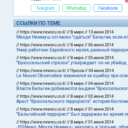
Telegram
WhatsApp
Facebook
ССЫЛКИ ПО ТЕМЕ
//
https://www.newsru.co.il/
//
В мире
//
13 июня 2014
Мехди Неммуш согласен "сдаться" Бельгии, если 
//
https://www.newsru.co.il/
//
В мире
//
06 июня 2014
Умер работник Еврейского музея, раненый террор
//
https://www.newsru.co.il/
//
В мире
//
05 июня 2014
"Брюссельский стрелок" утверждает: он не убийца
//
https://www.newsru.co.il/
//
Пресса
//
04 июня 2014
Le Nouvel Observateur извинился за ошибку при ос
//
https://www.newsru.co.il/
//
В мире
//
04 июня 2014
Власти Бельгии добиваются выдачи "брюссельског
//
https://www.newsru.co.il/
//
В мире
//
02 июня 2014
Арест "брюссельского террориста": история беспо
//
https://www.newsru.co.il/
//
В мире
//
01 июня 2014
"Бельгийский террорист" был задержан во время 
//
https://www.newsru.co.il/
//
В мире
//
01 июня 2014
JSSNews: Мехди Неммуш, находясь в тюрьме, обра