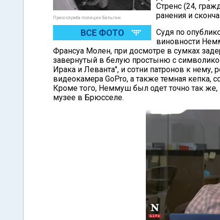
Стренс (24, гра
ранения и сконча
Пресс-служба полиции Бельгии
ВСЕ ФОТО
Судя по опублик
виновности Немм
Франсуа Молен, при досмотре в сумках зад
завернутый в белую простыню с символикой
Ирака и Леванта", и сотни патронов к нему, 
видеокамера GoPro, а также темная кепка, 
Кроме того, Неммуш был одет точно так же,
музее в Брюсселе.