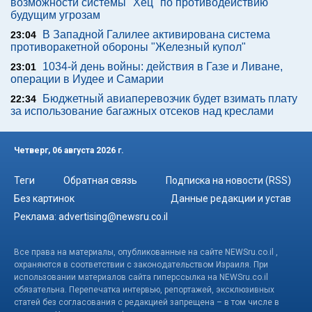
возможности системы "Хец" по противодействию
будущим угрозам
В Западной Галилее активирована система
23:04
противоракетной обороны "Железный купол"
1034-й день войны: действия в Газе и Ливане,
23:01
операции в Иудее и Самарии
Бюджетный авиаперевозчик будет взимать плату
22:34
за использование багажных отсеков над креслами
Четверг, 06 августа 2026 г.
Теги
Обратная связь
Подписка на новости (RSS)
Без картинок
Данные редакции и устав
Реклама:
advertising@newsru.co.il
Все права на материалы, опубликованные на сайте NEWSru.co.il ,
охраняются в соответствии с законодательством Израиля. При
использовании материалов сайта гиперссылка на NEWSru.co.il
обязательна. Перепечатка интервью, репортажей, эксклюзивных
статей без согласования с редакцией запрещена – в том числе в