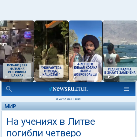
ИСПАНЕЦ ЗРЯ
НАПАЛ НА
РЕЗЕРВИСТА
ЦАХАЛА
26 МАРТА 2025
|
03:05
МИР
На учениях в Литве
погибли четверо