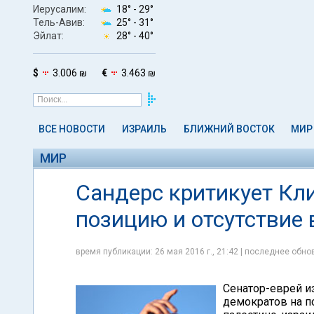
Иерусалим:
18° -
29°
Тель-Авив:
25° -
31°
Эйлат:
28° -
40°
$
3.006 ₪
€
3.463 ₪
ВСЕ НОВОСТИ
ИЗРАИЛЬ
БЛИЖНИЙ ВОСТОК
МИР
МИР
Сандерс критикует Кл
позицию и отсутствие
время публикации: 26 мая 2016 г., 21:42 | последнее обнов
Сенатор-еврей и
демократов на по