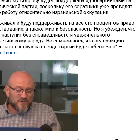
льскому вопросу будет поддержана однопартийцами на
ической партии, поскольку его соратники уже проводят
 работу относительно израильской оккупации.
рживал и буду поддерживать на все сто процентов право
твование, а также мир и безопасность. Но я убежден, что
е наступит без справедливого и уважительного
естинскому народу. Не сомневаюсь, что эту позицию
 и консенсус на съезде партии будет обеспечен", –
k Times
.