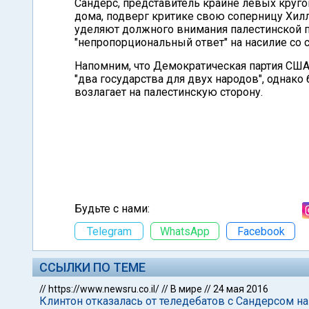
Сандерс, представитель крайне левых круго
дома, подверг критике свою соперницу Хилл
уделяют должного внимания палестинской 
"непропорциональный ответ" на насилие со 
Напомним, что Демократическая партия США
"два государства для двух народов", однак
возлагает на палестинскую сторону.
Будьте с нами:
Telegram
WhatsApp
Facebook
ССЫЛКИ ПО ТЕМЕ
//
https://www.newsru.co.il/
//
В мире
//
24 мая 2016
Клинтон отказалась от теледебатов с Сандерсом 