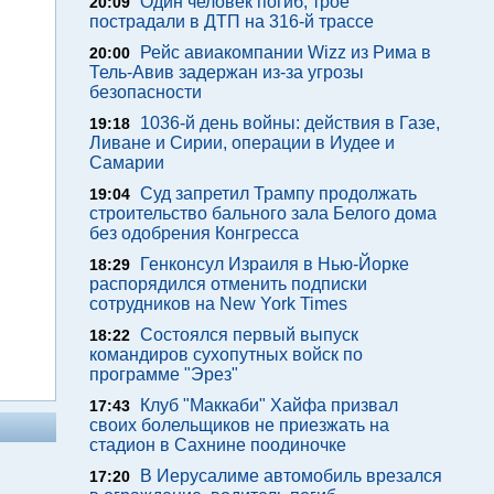
Один человек погиб, трое
20:09
пострадали в ДТП на 316-й трассе
Рейс авиакомпании Wizz из Рима в
20:00
Тель-Авив задержан из-за угрозы
безопасности
1036-й день войны: действия в Газе,
19:18
Ливане и Сирии, операции в Иудее и
Самарии
Суд запретил Трампу продолжать
19:04
строительство бального зала Белого дома
без одобрения Конгресса
Генконсул Израиля в Нью-Йорке
18:29
распорядился отменить подписки
сотрудников на New York Times
Состоялся первый выпуск
18:22
командиров сухопутных войск по
программе "Эрез"
Клуб "Маккаби" Хайфа призвал
17:43
своих болельщиков не приезжать на
стадион в Сахнине поодиночке
В Иерусалиме автомобиль врезался
17:20