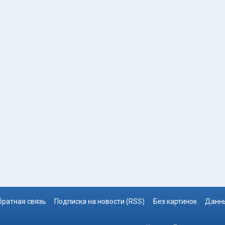
братная связь
Подписка на новости (RSS)
Без картинок
Данны