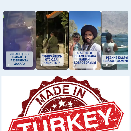
ИСПАНЕЦ ЗРЯ
НАПАЛ НА
РЕЗЕРВИСТА
ЦАХАЛА