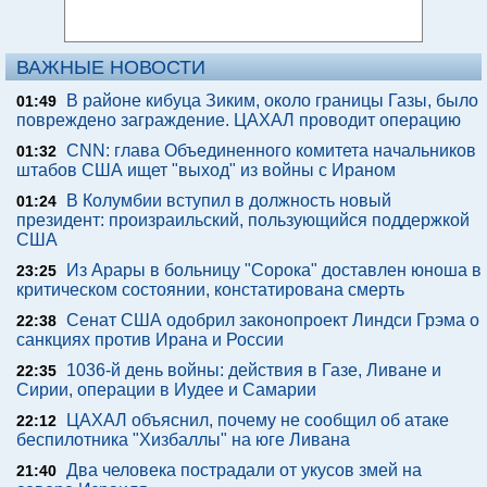
ВАЖНЫЕ НОВОСТИ
В районе кибуца Зиким, около границы Газы, было
01:49
повреждено заграждение. ЦАХАЛ проводит операцию
CNN: глава Объединенного комитета начальников
01:32
штабов США ищет "выход" из войны с Ираном
В Колумбии вступил в должность новый
01:24
президент: произраильский, пользующийся поддержкой
США
Из Арары в больницу "Сорока" доставлен юноша в
23:25
критическом состоянии, констатирована смерть
Сенат США одобрил законопроект Линдси Грэма о
22:38
санкциях против Ирана и России
1036-й день войны: действия в Газе, Ливане и
22:35
Сирии, операции в Иудее и Самарии
ЦАХАЛ объяснил, почему не сообщил об атаке
22:12
беспилотника "Хизбаллы" на юге Ливана
Два человека пострадали от укусов змей на
21:40