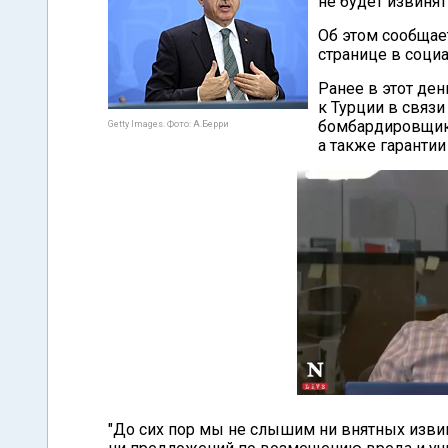
не будет извинят
Об этом сообщает
странице в социа
Ранее в этот де
к Турции в связ
бомбардировщик
Getty Images. Фото: А.Берри
а также гарантии
"До сих пор мы не слышим ни внятных изви