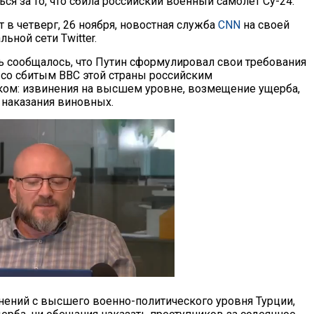
ься за то, что сбила российский военный самолет Су-24.
 в четверг, 26 ноября, новостная служба
CNN
на своей
льной сети Twitter.
нь сообщалось, что Путин сформулировал свои требования
и со сбитым ВВС этой страны российским
ом: извинения на высшем уровне, возмещение ущерба,
 наказания виновных.
нений с высшего военно-политического уровня Турции,