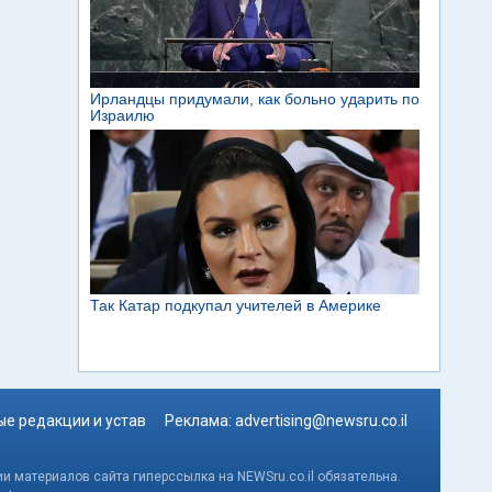
е редакции и устав
Реклама:
advertising@newsru.co.il
и материалов сайта гиперссылка на NEWSru.co.il обязательна.