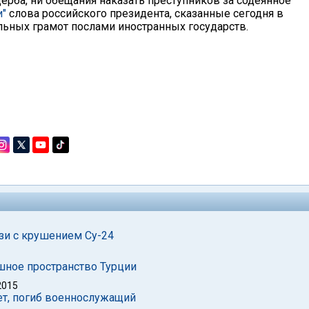
рба, ни обещания наказать преступников за содеянное
и"
слова российского президента, сказанные сегодня в
льных грамот послами иностранных государств.
зи с крушением Су-24
шное пространство Турции
2015
ет, погиб военнослужащий