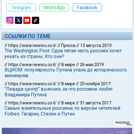
Telegram
WhatsApp
Facebook
ССЫЛКИ ПО ТЕМЕ
//
https://www.newsru.co.il/
//
Пресса
//
13 августа 2019
The Washington Post: Одна пятая часть россиян хочет
уехать из страны. Кто они?
//
https://www.newsru.co.il/
//
В мире
//
26 мая 2019
ВЦИОМ: популярность Путина упала до исторического
минимума
//
https://www.newsru.co.il/
//
В мире
//
20 ноября 2017
"Левада-центр" выяснил, за что россияне любят
Владимира Путина
//
https://www.newsru.co.il/
//
В мире
//
31 августа 2017
Самые влиятельные россияне по версии читателей
Forbes: Гагарин, Сталин и Путин