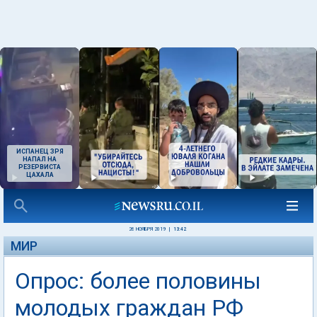
ИСПАНЕЦ ЗРЯ
НАПАЛ НА
РЕЗЕРВИСТА
ЦАХАЛА
26 НОЯБРЯ 2019
|
13:42
МИР
Опрос: более половины
молодых граждан РФ