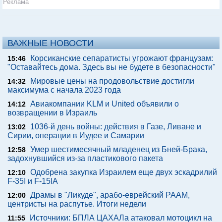
Реклама
ВАЖНЫЕ НОВОСТИ
Корсиканские сепаратисты угрожают французам:
15:46
"Оставайтесь дома. Здесь вы не будете в безопасности"
Мировые цены на продовольствие достигли
14:32
максимума с начала 2023 года
Авиакомпании KLM и United объявили о
14:12
возвращении в Израиль
1036-й день войны: действия в Газе, Ливане и
13:02
Сирии, операции в Иудее и Самарии
Умер шестимесячный младенец из Бней-Брака,
12:58
задохнувшийся из-за пластикового пакета
Одобрена закупка Израилем еще двух эскадрилий
12:10
F-35I и F-15IA
Драмы в "Ликуде", арабо-еврейский РААМ,
12:00
центристы на распутье. Итоги недели
Источники: БПЛА ЦАХАЛа атаковал мотоцикл на
11:55