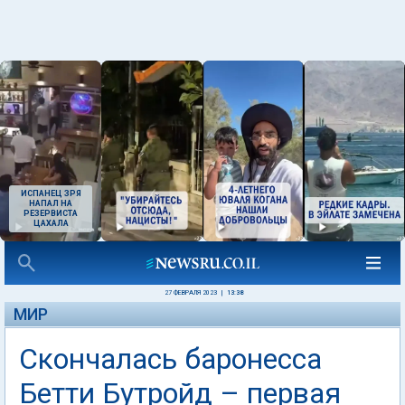
ИСПАНЕЦ ЗРЯ
НАПАЛ НА
РЕЗЕРВИСТА
ЦАХАЛА
27 ФЕВРАЛЯ 2023
|
13:38
МИР
Скончалась баронесса
Бетти Бутройд – первая