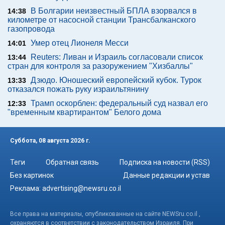
В Болгарии неизвестный БПЛА взорвался в
14:38
километре от насосной станции Трансбалканского
газопровода
Умер отец Лионеля Месси
14:01
Reuters: Ливан и Израиль согласовали список
13:44
стран для контроля за разоружением "Хизбаллы"
Дзюдо. Юношеский европейский кубок. Турок
13:33
отказался пожать руку израильтянину
Трамп оскорблен: федеральный суд назвал его
12:33
"временным квартирантом" Белого дома
Суббота, 08 августа 2026 г.
Теги
Обратная связь
Подписка на новости (RSS)
Без картинок
Данные редакции и устав
Реклама:
advertising@newsru.co.il
Все права на материалы, опубликованные на сайте NEWSru.co.il ,
охраняются в соответствии с законодательством Израиля. При