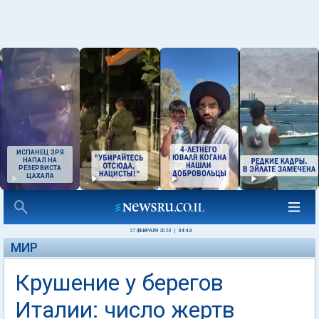
ИСПАНЕЦ ЗРЯ
НАПАЛ НА
РЕЗЕРВИСТА
ЦАХАЛА
27 ФЕВРАЛЯ 2023
|
04:43
МИР
Крушение у берегов
Италии: число жертв