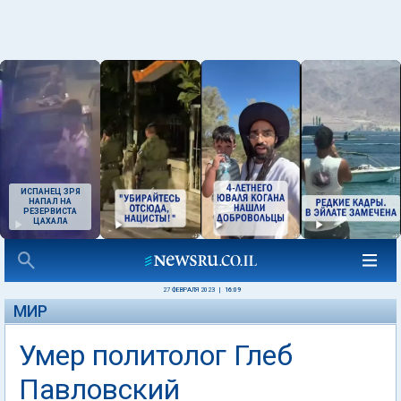
ИСПАНЕЦ ЗРЯ
НАПАЛ НА
РЕЗЕРВИСТА
ЦАХАЛА
27 ФЕВРАЛЯ 2023
|
16:09
МИР
Умер политолог Глеб
Павловский