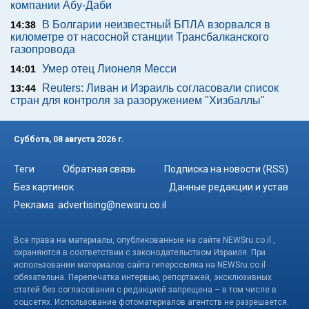
компании Абу-Даби
В Болгарии неизвестный БПЛА взорвался в
14:38
километре от насосной станции Трансбалканского
газопровода
Умер отец Лионеля Месси
14:01
Reuters: Ливан и Израиль согласовали список
13:44
стран для контроля за разоружением "Хизбаллы"
Суббота, 08 августа 2026 г.
Теги
Обратная связь
Подписка на новости (RSS)
Без картинок
Данные редакции и устав
Реклама:
advertising@newsru.co.il
Все права на материалы, опубликованные на сайте NEWSru.co.il ,
охраняются в соответствии с законодательством Израиля. При
использовании материалов сайта гиперссылка на NEWSru.co.il
обязательна. Перепечатка интервью, репортажей, эксклюзивных
статей без согласования с редакцией запрещена – в том числе в
соцсетях. Использование фотоматериалов агентств не разрешается.