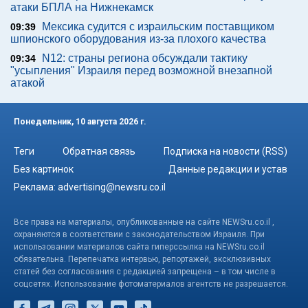
атаки БПЛА на Нижнекамск
Мексика судится с израильским поставщиком
09:39
шпионского оборудования из-за плохого качества
N12: страны региона обсуждали тактику
09:34
"усыпления" Израиля перед возможной внезапной
атакой
Понедельник, 10 августа 2026 г.
Теги
Обратная связь
Подписка на новости (RSS)
Без картинок
Данные редакции и устав
Реклама:
advertising@newsru.co.il
Все права на материалы, опубликованные на сайте NEWSru.co.il ,
охраняются в соответствии с законодательством Израиля. При
использовании материалов сайта гиперссылка на NEWSru.co.il
обязательна. Перепечатка интервью, репортажей, эксклюзивных
статей без согласования с редакцией запрещена – в том числе в
соцсетях. Использование фотоматериалов агентств не разрешается.