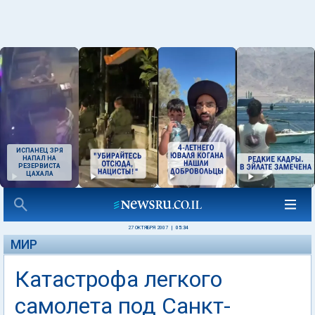
ИСПАНЕЦ ЗРЯ
НАПАЛ НА
РЕЗЕРВИСТА
ЦАХАЛА
27 ОКТЯБРЯ 2007
|
05:34
МИР
Катастрофа легкого
самолета под Санкт-