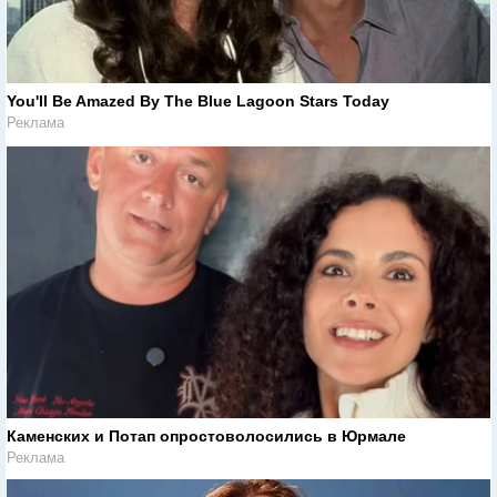
You'll Be Amazed By The Blue Lagoon Stars Today
Реклама
Каменских и Потап опростоволосились в Юрмале
Реклама