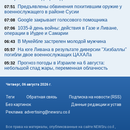
Предъявлены обвинения похитившим оружие у
07:51
военнослужащего в районе Сусии
Google закрывает голосового помощника
07:08
1035-й день войны: действия в Газе и Ливане,
07:06
операции в Иудее и Самарии
В Мукейбле застрелен молодой мужчина
06:43
На юге Ливана в результате диверсии "Хизбаллы"
05:57
погибли двое военнослужащих ЦАХАЛа
Прогноз погоды в Израиле на 6 августа:
05:32
небольшой спад жары, переменная облачность
Четверг, 06 августа 2026 г.
Теги
Обратная связь
Подписка на новости (RSS)
Без картинок
Данные редакции и устав
Реклама:
advertising@newsru.co.il
Все права на материалы, опубликованные на сайте NEWSru.co.il ,