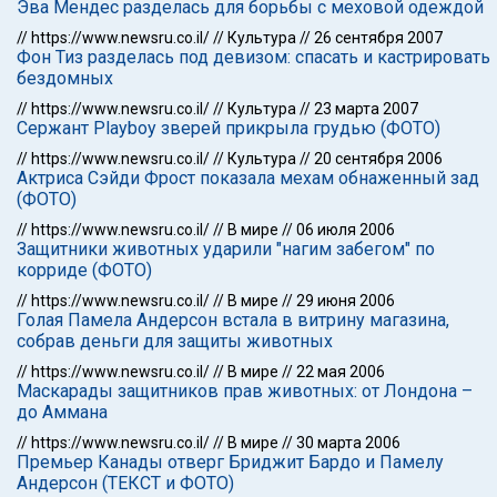
Эва Мендес разделась для борьбы с меховой одеждой
//
https://www.newsru.co.il/
//
Культура
//
26 сентября 2007
Фон Тиз разделась под девизом: спасать и кастрировать
бездомных
//
https://www.newsru.co.il/
//
Культура
//
23 марта 2007
Сержант Playboy зверей прикрыла грудью (ФОТО)
//
https://www.newsru.co.il/
//
Культура
//
20 сентября 2006
Актриса Сэйди Фрост показала мехам обнаженный зад
(ФОТО)
//
https://www.newsru.co.il/
//
В мире
//
06 июля 2006
Защитники животных ударили "нагим забегом" по
корриде (ФОТО)
//
https://www.newsru.co.il/
//
В мире
//
29 июня 2006
Голая Памела Андерсон встала в витрину магазина,
собрав деньги для защиты животных
//
https://www.newsru.co.il/
//
В мире
//
22 мая 2006
Маскарады защитников прав животных: от Лондона –
до Аммана
//
https://www.newsru.co.il/
//
В мире
//
30 марта 2006
Премьер Канады отверг Бриджит Бардо и Памелу
Андерсон (ТЕКСТ и ФОТО)