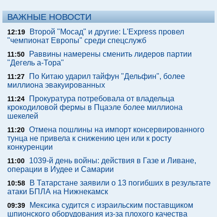
ВАЖНЫЕ НОВОСТИ
Второй "Мосад" и другие: L'Express провел
12:19
"чемпионат Европы" среди спецслужб
Раввины намерены сменить лидеров партии
11:50
"Дегель а-Тора"
По Китаю ударил тайфун "Дельфин", более
11:27
миллиона эвакуированных
Прокуратура потребовала от владельца
11:24
крокодиловой фермы в Пцаэле более миллиона
шекелей
Отмена пошлины на импорт консервированного
11:20
тунца не привела к снижению цен или к росту
конкуренции
1039-й день войны: действия в Газе и Ливане,
11:00
операции в Иудее и Самарии
В Татарстане заявили о 13 погибших в результате
10:58
атаки БПЛА на Нижнекамск
Мексика судится с израильским поставщиком
09:39
шпионского оборудования из-за плохого качества