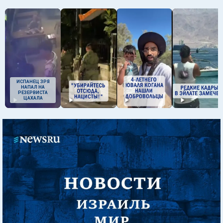
ИСПАНЕЦ ЗРЯ
НАПАЛ НА
РЕЗЕРВИСТА
ЦАХАЛА