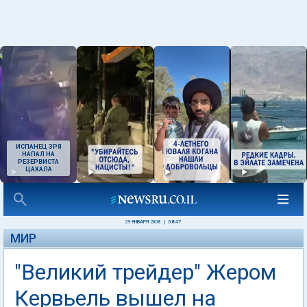
ИСПАНЕЦ ЗРЯ
НАПАЛ НА
РЕЗЕРВИСТА
ЦАХАЛА
29 ЯНВАРЯ 2008
|
08:47
МИР
"Великий трейдер" Жером
Кервьель вышел на