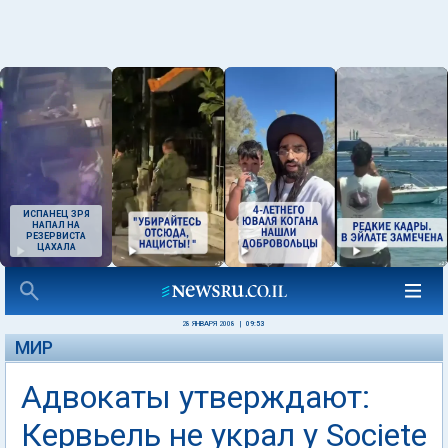
ИСПАНЕЦ ЗРЯ
НАПАЛ НА
РЕЗЕРВИСТА
ЦАХАЛА
28 ЯНВАРЯ 2008
|
09:53
МИР
Адвокаты утверждают:
Кервьель не украл у Societe