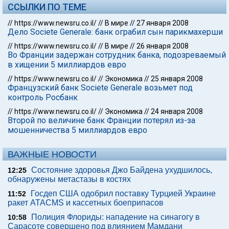
ССЫЛКИ ПО ТЕМЕ
//
https://www.newsru.co.il/
//
В мире
//
27 января 2008
Дело Societe Generale: банк ограбил сын парикмахерши
//
https://www.newsru.co.il/
//
В мире
//
26 января 2008
Во Франции задержан сотрудник банка, подозреваемый
в хищении 5 миллиардов евро
//
https://www.newsru.co.il/
//
Экономика
//
25 января 2008
Французский банк Societe Generale возьмет под
контроль Росбанк
//
https://www.newsru.co.il/
//
Экономика
//
24 января 2008
Второй по величине банк Франции потерял из-за
мошенничества 5 миллиардов евро
ВАЖНЫЕ НОВОСТИ
Состояние здоровья Джо Байдена ухудшилось,
12:25
обнаружены метастазы в костях
Госдеп США одобрил поставку Турцией Украине
11:52
ракет ATACMS и кассетных боеприпасов
Полиция Флориды: нападение на синагогу в
10:58
Сарасоте совершено под влиянием Мамдани