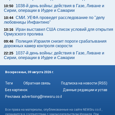
1038-й день войны: действия в Газе, Ливане и
10:50
Сирии, операции в Иудее и Самарии
СМИ. УЕФА проведет расследование по "делу
10:44
любовницы Инфантино"
Иран выставил США список условий для открытия
10:16
Ормузского пролива
Полиция Израиля снизит пороги срабатывания
09:46
дорожных камер контроля скорости
1037-й день войны: действия в Газе, Ливане и
22:25
Сирии, операции в Иудее и Самарии
Воскресенье, 09 августа 2026 г.
Теги
Обратная связь
Подписка на новости (RSS)
Без картинок
Данные редакции и устав
Реклама:
advertising@newsru.co.il
Все права на материалы, опубликованные на сайте NEWSru.co.il ,
охраняются в соответствии с законодательством Израиля. При