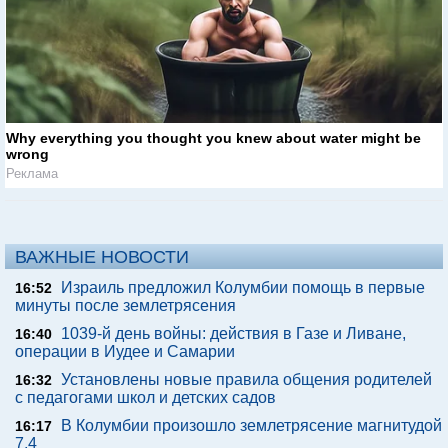
Why everything you thought you knew about water might be
wrong
Реклама
ВАЖНЫЕ НОВОСТИ
Израиль предложил Колумбии помощь в первые
16:52
минуты после землетрясения
1039-й день войны: действия в Газе и Ливане,
16:40
операции в Иудее и Самарии
Установлены новые правила общения родителей
16:32
с педагогами школ и детских садов
В Колумбии произошло землетрясение магнитудой
16:17
7,4