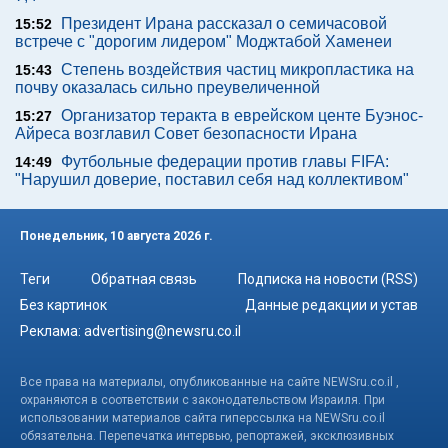
Президент Ирана рассказал о семичасовой
15:52
встрече с "дорогим лидером" Моджтабой Хаменеи
Степень воздействия частиц микропластика на
15:43
почву оказалась сильно преувеличенной
Организатор теракта в еврейском центе Буэнос-
15:27
Айреса возглавил Совет безопасности Ирана
Футбольные федерации против главы FIFA:
14:49
"Нарушил доверие, поставил себя над коллективом"
Понедельник, 10 августа 2026 г.
Теги
Обратная связь
Подписка на новости (RSS)
Без картинок
Данные редакции и устав
Реклама:
advertising@newsru.co.il
Все права на материалы, опубликованные на сайте NEWSru.co.il ,
охраняются в соответствии с законодательством Израиля. При
использовании материалов сайта гиперссылка на NEWSru.co.il
обязательна. Перепечатка интервью, репортажей, эксклюзивных