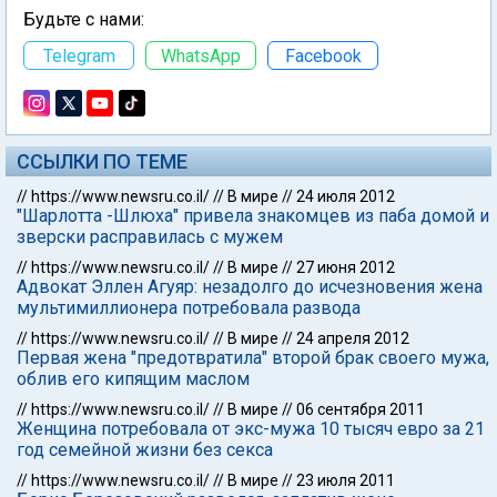
Будьте с нами:
Telegram
WhatsApp
Facebook
ССЫЛКИ ПО ТЕМЕ
//
https://www.newsru.co.il/
//
В мире
//
24 июля 2012
"Шарлотта -Шлюха" привела знакомцев из паба домой и
зверски расправилась с мужем
//
https://www.newsru.co.il/
//
В мире
//
27 июня 2012
Адвокат Эллен Агуяр: незадолго до исчезновения жена
мультимиллионера потребовала развода
//
https://www.newsru.co.il/
//
В мире
//
24 апреля 2012
Первая жена "предотвратила" второй брак своего мужа,
облив его кипящим маслом
//
https://www.newsru.co.il/
//
В мире
//
06 сентября 2011
Женщина потребовала от экс-мужа 10 тысяч евро за 21
год семейной жизни без секса
//
https://www.newsru.co.il/
//
В мире
//
23 июля 2011