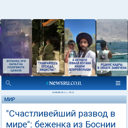
ИСПАНЕЦ ЗРЯ
НАПАЛ НА
РЕЗЕРВИСТА
ЦАХАЛА
29 ИЮЛЯ 2012
|
19:12
МИР
"Счастливейший развод в
мире": беженка из Боснии