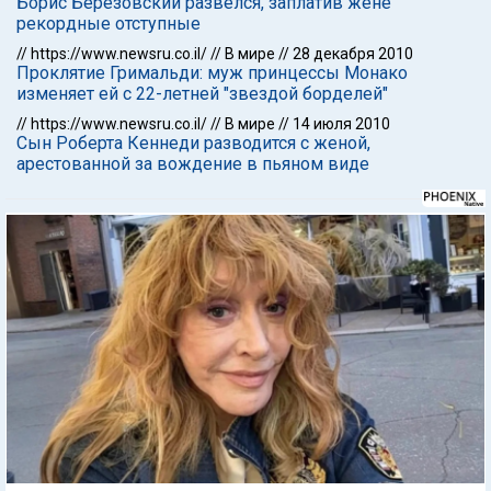
Борис Березовский развелся, заплатив жене
рекордные отступные
//
https://www.newsru.co.il/
//
В мире
//
28 декабря 2010
Проклятие Гримальди: муж принцессы Монако
изменяет ей с 22-летней "звездой борделей"
//
https://www.newsru.co.il/
//
В мире
//
14 июля 2010
Сын Роберта Кеннеди разводится с женой,
арестованной за вождение в пьяном виде