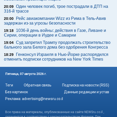
Один человек погиб, трое пострадали в ДТП на
20:09
316-й трассе
Рейс авиакомпании Wizz из Рима в Тель-Авив
20:00
задержан из-за угрозы безопасности
1036-й день войны: действия в Газе, Ливане и
19:18
Сирии, операции в Иудее и Самарии
Суд запретил Трампу продолжать строительство
19:04
бального зала Белого дома без одобрения Конгресса
Генконсул Израиля в Нью-Йорке распорядился
18:29
отменить подписки сотрудников на New York Times
Пятница, 07 августа 2026 г.
Теги
Обратная связь
Подписка на новости (RSS)
Без картинок
Данные редакции и устав
Реклама:
advertising@newsru.co.il
Все права на материалы, опубликованные на сайте NEWSru.co.il ,
охраняются в соответствии с законодательством Израиля. При