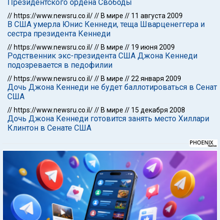
Президентского ордена Свободы
//
https://www.newsru.co.il/
//
В мире
//
11 августа 2009
В США умерла Юнис Кеннеди, теща Шварценеггера и
сестра президента Кеннеди
//
https://www.newsru.co.il/
//
В мире
//
19 июня 2009
Родственник экс-президента США Джона Кеннеди
подозревается в педофилии
//
https://www.newsru.co.il/
//
В мире
//
22 января 2009
Дочь Джона Кеннеди не будет баллотироваться в Сенат
США
//
https://www.newsru.co.il/
//
В мире
//
15 декабря 2008
Дочь Джона Кеннеди готовится занять место Хиллари
Клинтон в Сенате США