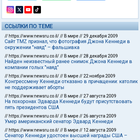
ССЫЛКИ ПО ТЕМЕ
//
https://www.newsru.co.il/
//
В мире
//
29 декабря 2009
Сайт TMZ признал, что фотография Джона Кеннеди в
окружении "наяд" – фальшивка
//
https://www.newsru.co.il/
//
В мире
//
28 декабря 2009
Найден неизвестный ранее снимок Джона Кеннеди в
компании голых "наяд"
//
https://www.newsru.co.il/
//
В мире
//
22 ноября 2009
Конгрессмену Кеннеди отказано в причащении: католик
не поддерживает аборты
//
https://www.newsru.co.il/
//
В мире
//
27 августа 2009
На похоронах Эдварда Кеннеди будут присутствовать
пять президентов США
//
https://www.newsru.co.il/
//
В мире
//
26 августа 2009
Умер американский сенатор Эдвард Кеннеди
//
https://www.newsru.co.il/
//
В мире
//
12 августа 2009
Сенатор Кеннеди удостоен высшей награды США –