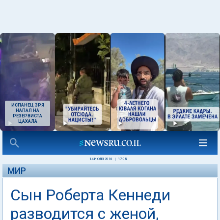
ИСПАНЕЦ ЗРЯ
НАПАЛ НА
РЕЗЕРВИСТА
ЦАХАЛА
14 ИЮЛЯ 2010
|
17:05
МИР
Сын Роберта Кеннеди
разводится с женой,