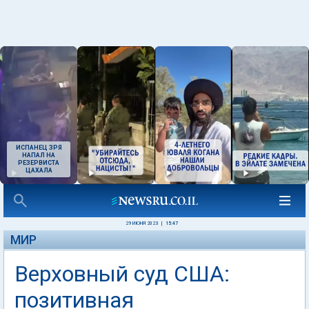
ИСПАНЕЦ ЗРЯ
НАПАЛ НА
РЕЗЕРВИСТА
ЦАХАЛА
29 ИЮНЯ 2023
|
15:47
МИР
Верховный суд США:
позитивная