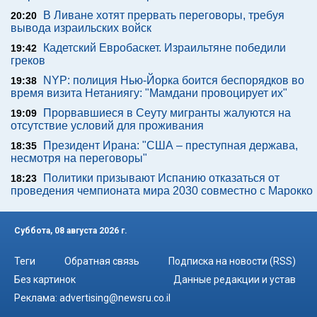
В Ливане хотят прервать переговоры, требуя
20:20
вывода израильских войск
Кадетский Евробаскет. Израильтяне победили
19:42
греков
NYP: полиция Нью-Йорка боится беспорядков во
19:38
время визита Нетаниягу: "Мамдани провоцирует их"
Прорвавшиеся в Сеуту мигранты жалуются на
19:09
отсутствие условий для проживания
Президент Ирана: "США – преступная держава,
18:35
несмотря на переговоры"
Политики призывают Испанию отказаться от
18:23
проведения чемпионата мира 2030 совместно с Марокко
Суббота, 08 августа 2026 г.
Теги
Обратная связь
Подписка на новости (RSS)
Без картинок
Данные редакции и устав
Реклама:
advertising@newsru.co.il