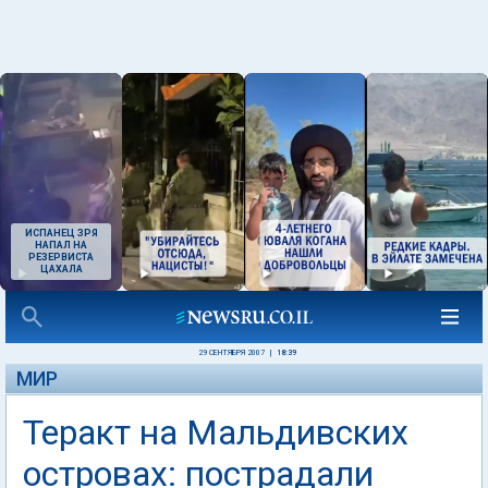
ИСПАНЕЦ ЗРЯ
НАПАЛ НА
РЕЗЕРВИСТА
ЦАХАЛА
29 СЕНТЯБРЯ 2007
|
18:39
МИР
Теракт на Мальдивских
островах: пострадали