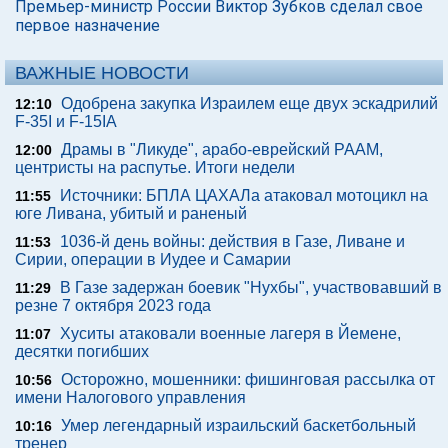
Премьер-министр России Виктор Зубков сделал свое
первое назначение
ВАЖНЫЕ НОВОСТИ
Одобрена закупка Израилем еще двух эскадрилий
12:10
F-35I и F-15IA
Драмы в "Ликуде", арабо-еврейский РААМ,
12:00
центристы на распутье. Итоги недели
Источники: БПЛА ЦАХАЛа атаковал мотоцикл на
11:55
юге Ливана, убитый и раненый
1036-й день войны: действия в Газе, Ливане и
11:53
Сирии, операции в Иудее и Самарии
В Газе задержан боевик "Нухбы", участвовавший в
11:29
резне 7 октября 2023 года
Хуситы атаковали военные лагеря в Йемене,
11:07
десятки погибших
Осторожно, мошенники: фишинговая рассылка от
10:56
имени Налогового управления
Умер легендарный израильский баскетбольный
10:16
тренер