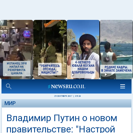
ИСПАНЕЦ ЗРЯ
НАПАЛ НА
РЕЗЕРВИСТА
ЦАХАЛА
29 СЕНТЯБРЯ 2007
|
09:24
МИР
Владимир Путин о новом
правительстве: "Настрой