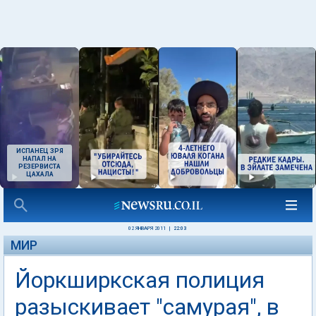
ИСПАНЕЦ ЗРЯ
НАПАЛ НА
РЕЗЕРВИСТА
ЦАХАЛА
02 ЯНВАРЯ 2011
|
22:03
МИР
Йоркширкская полиция
разыскивает "самурая", в