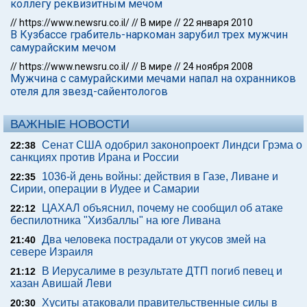
коллегу реквизитным мечом
//
https://www.newsru.co.il/
//
В мире
//
22 января 2010
В Кузбассе грабитель-наркоман зарубил трех мужчин
самурайским мечом
//
https://www.newsru.co.il/
//
В мире
//
24 ноября 2008
Мужчина с самурайскими мечами напал на охранников
отеля для звезд-сайентологов
ВАЖНЫЕ НОВОСТИ
Сенат США одобрил законопроект Линдси Грэма о
22:38
санкциях против Ирана и России
1036-й день войны: действия в Газе, Ливане и
22:35
Сирии, операции в Иудее и Самарии
ЦАХАЛ объяснил, почему не сообщил об атаке
22:12
беспилотника "Хизбаллы" на юге Ливана
Два человека пострадали от укусов змей на
21:40
севере Израиля
В Иерусалиме в результате ДТП погиб певец и
21:12
хазан Авишай Леви
Хуситы атаковали правительственные силы в
20:30