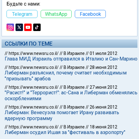
Будьте с нами:
Telegram
WhatsApp
Facebook
ССЫЛКИ ПО ТЕМЕ
//
https://www.newsru.co.il/
//
В Израиле
//
01 июля 2012
Глава МИД Израиль отправился в Италию и Сан-Марино
//
https://www.newsru.co.il/
//
В Израиле
//
28 июня 2012
Либерман разъяснил, почему считает необходимым
"призывать" арабов
//
https://www.newsru.co.il/
//
В Израиле
//
27 июня 2012
"Расист!" и "Террорист!": ас-Сана и Либерман обменялись
оскорблениями
//
https://www.newsru.co.il/
//
В Израиле
//
26 июня 2012
Либерман: Венесуэла помогает Ирану развивать
ядерную программу
//
https://www.newsru.co.il/
//
В Израиле
//
18 июня 2012
Либерман осудил Ишая за "фестиваль в аэропорту"