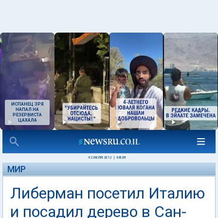
ИСПАНЕЦ ЗРЯ
НАПАЛ НА
РЕЗЕРВИСТА
ЦАХАЛА
02 ИЮЛЯ 2012
|
08:39
МИР
Либерман посетил Италию
и посадил дерево в Сан-