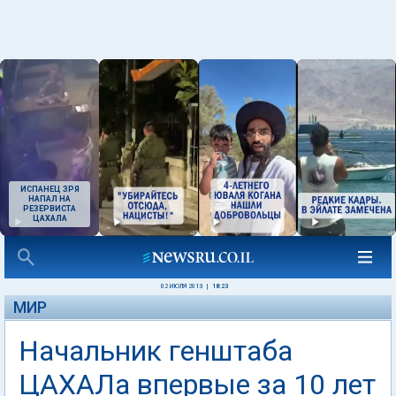
ИСПАНЕЦ ЗРЯ
НАПАЛ НА
РЕЗЕРВИСТА
ЦАХАЛА
02 ИЮЛЯ 2013
|
18:23
МИР
Начальник генштаба
ЦАХАЛа впервые за 10 лет