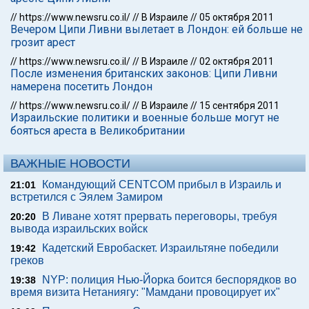
//
https://www.newsru.co.il/
//
В Израиле
//
05 октября 2011
Вечером Ципи Ливни вылетает в Лондон: ей больше не
грозит арест
//
https://www.newsru.co.il/
//
В Израиле
//
02 октября 2011
После изменения британских законов: Ципи Ливни
намерена посетить Лондон
//
https://www.newsru.co.il/
//
В Израиле
//
15 сентября 2011
Израильские политики и военные больше могут не
бояться ареста в Великобритании
ВАЖНЫЕ НОВОСТИ
Командующий CENTCOM прибыл в Израиль и
21:01
встретился с Эялем Замиром
В Ливане хотят прервать переговоры, требуя
20:20
вывода израильских войск
Кадетский Евробаскет. Израильтяне победили
19:42
греков
NYP: полиция Нью-Йорка боится беспорядков во
19:38
время визита Нетаниягу: "Мамдани провоцирует их"