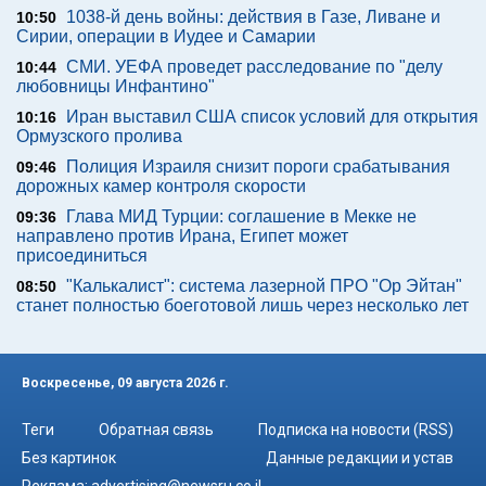
1038-й день войны: действия в Газе, Ливане и
10:50
Сирии, операции в Иудее и Самарии
СМИ. УЕФА проведет расследование по "делу
10:44
любовницы Инфантино"
Иран выставил США список условий для открытия
10:16
Ормузского пролива
Полиция Израиля снизит пороги срабатывания
09:46
дорожных камер контроля скорости
Глава МИД Турции: соглашение в Мекке не
09:36
направлено против Ирана, Египет может
присоединиться
"Калькалист": система лазерной ПРО "Ор Эйтан"
08:50
станет полностью боеготовой лишь через несколько лет
Воскресенье, 09 августа 2026 г.
Теги
Обратная связь
Подписка на новости (RSS)
Без картинок
Данные редакции и устав
Реклама:
advertising@newsru.co.il