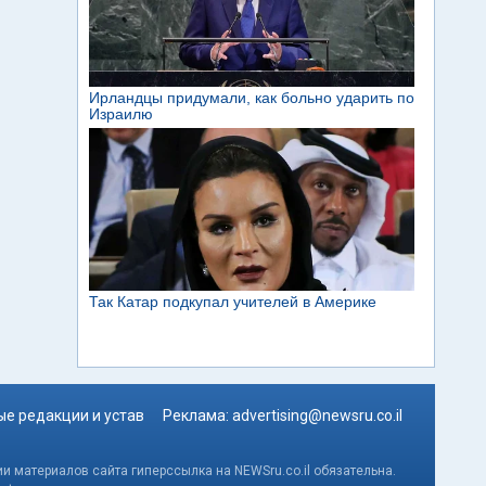
е редакции и устав
Реклама:
advertising@newsru.co.il
и материалов сайта гиперссылка на NEWSru.co.il обязательна.