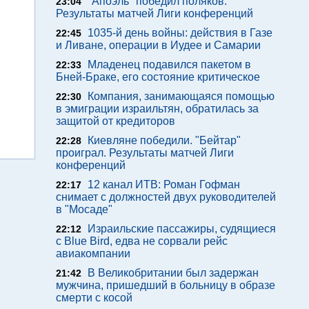
"Апоэль" победил поляков.
23:04
Результаты матчей Лиги конференций
1035-й день войны: действия в Газе
22:45
и Ливане, операции в Иудее и Самарии
Младенец подавился пакетом в
22:33
Бней-Браке, его состояние критическое
Компания, занимающаяся помощью
22:30
в эмиграции израильтян, обратилась за
защитой от кредиторов
Киевляне победили. "Бейтар"
22:28
проиграл. Результаты матчей Лиги
конференций
12 канал ИТВ: Роман Гофман
22:17
снимает с должностей двух руководителей
в "Мосаде"
Израильские пассажиры, судящиеся
22:12
с Blue Bird, едва не сорвали рейс
авиакомпании
В Великобритании был задержан
21:42
мужчина, пришедший в больницу в образе
смерти с косой