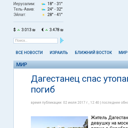
Иерусалим:
18° -
31°
Тель-Авив:
24° -
32°
Эйлат:
28° -
41°
$
3.013 ₪
€
3.478 ₪
ВСЕ НОВОСТИ
ИЗРАИЛЬ
БЛИЖНИЙ ВОСТОК
МИР
МИР
Дагестанец спас утоп
погиб
время публикации: 02 июля 2017 г., 12:40 | последнее обно
Житель Дагестана
девушку на моск