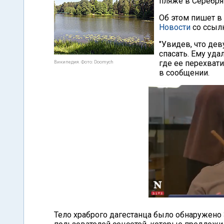
пляже в Серебря
Об этом пишет в
Новости
со ссылк
"Увидев, что де
спасать. Ему уд
где ее перехвати
Википедия. Фото: Doomych
в сообщении.
Тело храброго дагестанца было обнаружено 