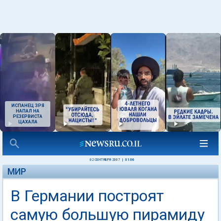
ИСПАНЕЦ ЗРЯ
НАПАЛ НА
РЕЗЕРВИСТА
ЦАХАЛА
02 СЕНТЯБРЯ 2007
|
01:06
МИР
В Германии построят
самую большую пирамиду