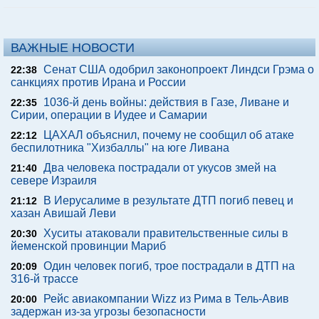
ВАЖНЫЕ НОВОСТИ
Сенат США одобрил законопроект Линдси Грэма о
22:38
санкциях против Ирана и России
1036-й день войны: действия в Газе, Ливане и
22:35
Сирии, операции в Иудее и Самарии
ЦАХАЛ объяснил, почему не сообщил об атаке
22:12
беспилотника "Хизбаллы" на юге Ливана
Два человека пострадали от укусов змей на
21:40
севере Израиля
В Иерусалиме в результате ДТП погиб певец и
21:12
хазан Авишай Леви
Хуситы атаковали правительственные силы в
20:30
йеменской провинции Мариб
Один человек погиб, трое пострадали в ДТП на
20:09
316-й трассе
Рейс авиакомпании Wizz из Рима в Тель-Авив
20:00
задержан из-за угрозы безопасности