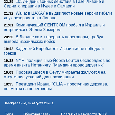
1037-й день войны: действия в Газе, Ливане и
22:25
Сирии, операции в Иудее и Самарии
Walla: в ЦАХАЛе выдвигают новые версии гибели
21:32
двух резервистов в Ливане
Командующий CENTCOM прибыл в Израиль и
21:01
встретился с Эялем Замиром
В Ливане хотят прервать переговоры, требуя
20:20
вывода израильских войск
Кадетский Евробаскет. Израильтяне победили
19:42
греков
NYP: полиция Нью-Йорка боится беспорядков во
19:38
время визита Нетаниягу: "Мамдани провоцирует их"
Прорвавшиеся в Сеуту мигранты жалуются на
19:09
отсутствие условий для проживания
Президент Ирана: "США – преступная держава,
18:35
несмотря на переговоры"
Воскресенье, 09 августа 2026 г.
Теги
Обратная связь
Подписка на новости (RSS)