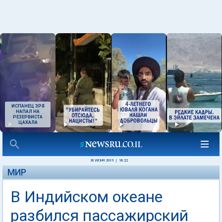
ИСПАНЕЦ ЗРЯ
НАПАЛ НА
РЕЗЕРВИСТА
ЦАХАЛА
30 ИЮНЯ 2009
|
16:22
МИР
В Индийском океане
разбился пассажирский