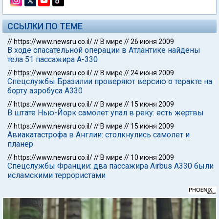
ССЫЛКИ ПО ТЕМЕ
//
https://www.newsru.co.il/
//
В мире
//
26 июня 2009
В ходе спасательной операции в Атлантике найдены
тела 51 пассажира A-330
//
https://www.newsru.co.il/
//
В мире
//
24 июня 2009
Спецслужбы Бразилии проверяют версию о теракте на
борту аэробуса А330
//
https://www.newsru.co.il/
//
В мире
//
15 июня 2009
В штате Нью-Йорк самолет упал в реку: есть жертвы
//
https://www.newsru.co.il/
//
В мире
//
15 июня 2009
Авиакатастрофа в Англии: столкнулись самолет и
планер
//
https://www.newsru.co.il/
//
В мире
//
10 июня 2009
Спецслужбы Франции: два пассажира Airbus А330 были
исламскими террористами