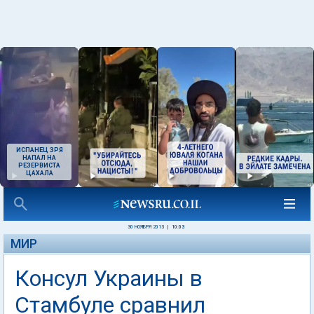
ИСПАНЕЦ ЗРЯ
НАПАЛ НА
РЕЗЕРВИСТА
ЦАХАЛА
30 НОЯБРЯ 2013
|
10:03
МИР
Консул Украины в
Стамбуле сравнил