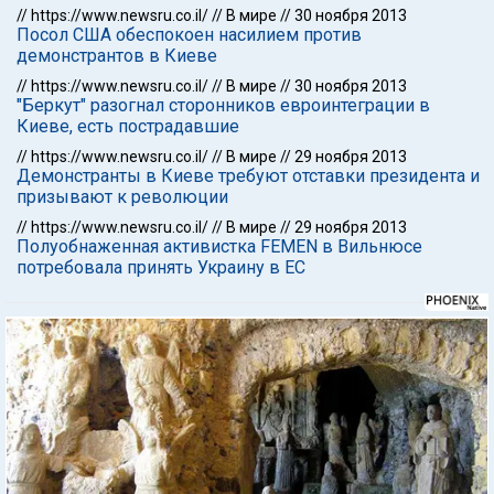
//
https://www.newsru.co.il/
//
В мире
//
30 ноября 2013
Посол США обеспокоен насилием против
демонстрантов в Киеве
//
https://www.newsru.co.il/
//
В мире
//
30 ноября 2013
"Беркут" разогнал сторонников евроинтеграции в
Киеве, есть пострадавшие
//
https://www.newsru.co.il/
//
В мире
//
29 ноября 2013
Демонстранты в Киеве требуют отставки президента и
призывают к революции
//
https://www.newsru.co.il/
//
В мире
//
29 ноября 2013
Полуобнаженная активистка FEMEN в Вильнюсе
потребовала принять Украину в ЕС