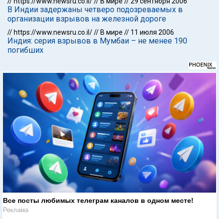
//
https://www.newsru.co.il/
//
В мире
//
29 сентября 2006
В Индии задержаны четверо подозреваемых в
организации взрывов на железной дороге
//
https://www.newsru.co.il/
//
В мире
//
11 июля 2006
Индия: серия взрывов в Мумбаи – не менее 190
погибших
Все посты любимых телеграм каналов в одном месте!
Реклама