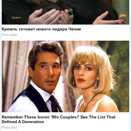
Кремль готовит нового лидера Чечни
Реклама
Remember These Iconic '90s Couples? See The List That
Defined A Generation
Реклама