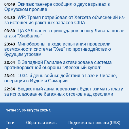
Экипаж танкера сообщил о двух взрывах в
04:49
Ормузском проливе
WP: Трамп потребовал от Хегсета объяснений из-
04:30
за истощения ракетных запасов США
ЦАХАЛ нанес серию ударов по югу Ливана после
03:30
атаки "Хизбаллы"
Минобороны: в ходе испытания проверили
23:43
возможности системы "Хец" по противодействию
будущим угрозам
В Западной Галилее активирована система
23:04
противоракетной обороны "Железный купол"
1034-й день войны: действия в Газе и Ливане,
23:01
операции в Иудее и Самарии
Бюджетный авиаперевозчик будет взимать плату
22:34
за использование багажных отсеков над креслами
Четверг, 06 августа 2026 г.
Теги
Обратная связь
Подписка на новости (RSS)