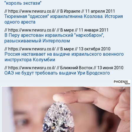
"король экстази"
//
https://www.newsru.co.il/
//
В Израиле
//
11 апреля 2011
Тюремная "одиссея" израильтянина Козлова. История
одного ареста
//
https://www.newsru.co.il/
//
В мире
//
11 января 2011
В Перу арестован израильский "наркобарон",
разыскиваемый Интерполом
//
https://www.newsru.co.il/
//
В мире
//
13 октября 2010
Россия настаивает на выдаче израильского военного
инструктора Колумбии
//
https://www.newsru.co.il/
//
Ближний Восток
//
13 июня 2010
ОАЭ не будут требовать выдачи Ури Бродского