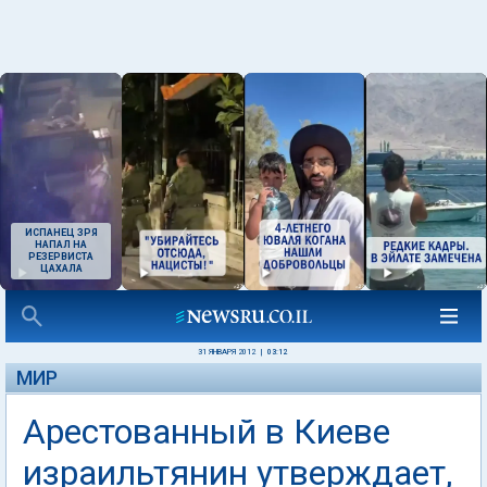
ИСПАНЕЦ ЗРЯ
НАПАЛ НА
РЕЗЕРВИСТА
ЦАХАЛА
31 ЯНВАРЯ 2012
|
03:12
МИР
Арестованный в Киеве
израильтянин утверждает,