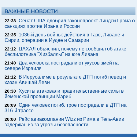
ВАЖНЫЕ НОВОСТИ
Сенат США одобрил законопроект Линдси Грэма о
22:38
санкциях против Ирана и России
1036-й день войны: действия в Газе, Ливане и
22:35
Сирии, операции в Иудее и Самарии
ЦАХАЛ объяснил, почему не сообщил об атаке
22:12
беспилотника "Хизбаллы" на юге Ливана
Два человека пострадали от укусов змей на
21:40
севере Израиля
В Иерусалиме в результате ДТП погиб певец и
21:12
хазан Авишай Леви
Хуситы атаковали правительственные силы в
20:30
йеменской провинции Мариб
Один человек погиб, трое пострадали в ДТП на
20:09
316-й трассе
Рейс авиакомпании Wizz из Рима в Тель-Авив
20:00
задержан из-за угрозы безопасности