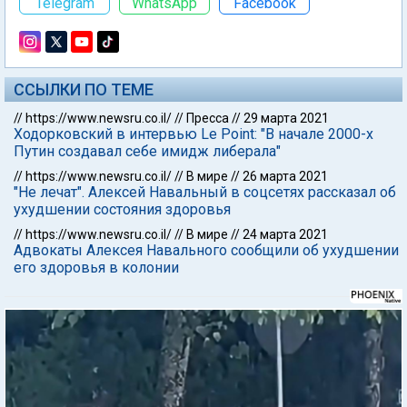
Telegram
WhatsApp
Facebook
ССЫЛКИ ПО ТЕМЕ
//
https://www.newsru.co.il/
//
Пресса
//
29 марта 2021
Ходорковский в интервью Le Point: "В начале 2000-х
Путин создавал себе имидж либерала"
//
https://www.newsru.co.il/
//
В мире
//
26 марта 2021
"Не лечат". Алексей Навальный в соцсетях рассказал об
ухудшении состояния здоровья
//
https://www.newsru.co.il/
//
В мире
//
24 марта 2021
Адвокаты Алексея Навального сообщили об ухудшении
его здоровья в колонии