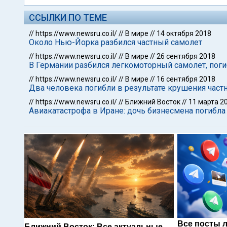
ССЫЛКИ ПО ТЕМЕ
//
https://www.newsru.co.il/
//
В мире
//
14 октября 2018
Около Нью-Йорка разбился частный самолет
//
https://www.newsru.co.il/
//
В мире
//
26 сентября 2018
В Германии разбился легкомоторный самолет, поги
//
https://www.newsru.co.il/
//
В мире
//
16 сентября 2018
Два человека погибли в результате крушения час
//
https://www.newsru.co.il/
//
Ближний Восток
//
11 марта 2
Авиакатастрофа в Иране: дочь бизнесмена погибла
Все посты 
Ближний Восток: Все актуальные