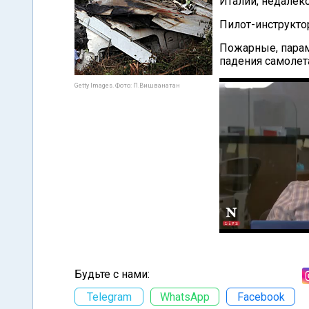
Италии, недалеко
Пилот-инструкто
Пожарные, парам
падения самолета
Getty Images. Фото: П.Вишванатан
Будьте с нами:
Telegram
WhatsApp
Facebook