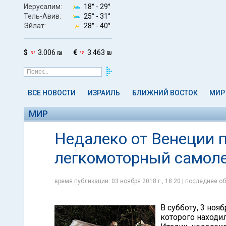
Иерусалим:
18° -
29°
Тель-Авив:
25° -
31°
Эйлат:
28° -
40°
$
3.006 ₪
€
3.463 ₪
ВСЕ НОВОСТИ
ИЗРАИЛЬ
БЛИЖНИЙ ВОСТОК
МИР
МИР
Недалеко от Венеции 
легкомоторный самол
время публикации: 03 ноября 2018 г., 18:20 | последнее об
В субботу, 3 ноя
которого находи