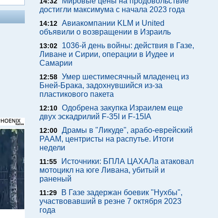
Мировые цены на продовольствие
14:32
достигли максимума с начала 2023 года
Авиакомпании KLM и United
14:12
объявили о возвращении в Израиль
1036-й день войны: действия в Газе,
13:02
Ливане и Сирии, операции в Иудее и
Самарии
Умер шестимесячный младенец из
12:58
Бней-Брака, задохнувшийся из-за
пластикового пакета
Одобрена закупка Израилем еще
12:10
двух эскадрилий F-35I и F-15IA
Драмы в "Ликуде", арабо-еврейский
12:00
РААМ, центристы на распутье. Итоги
недели
Источники: БПЛА ЦАХАЛа атаковал
11:55
мотоцикл на юге Ливана, убитый и
раненый
В Газе задержан боевик "Нухбы",
11:29
участвовавший в резне 7 октября 2023
года