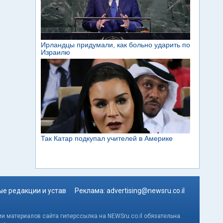
е редакции и устав
Реклама:
advertising@newsru.co.il
и материалов сайта гиперссылка на NEWSru.co.il обязательна.