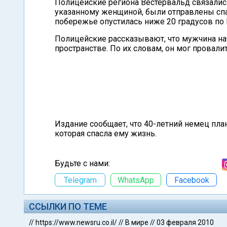
Полицейские региона Вестервальд связались
указанному женщиной, были отправлены спас
побережье опустилась ниже 20 градусов по
Полицейские рассказывают, что мужчина нач
пространстве. По их словам, он мог провали
Издание сообщает, что 40-летний немец пл
которая спасла ему жизнь.
Будьте с нами:
Telegram
WhatsApp
Facebook
ССЫЛКИ ПО ТЕМЕ
//
https://www.newsru.co.il/
//
В мире
//
03 февраля 2010