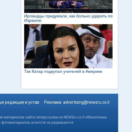
е редакции и устав
Реклама:
advertising@newsru.co.il
и материалов сайта гиперссылка на NEWSru.co.il обязательна.
е фотоматериалов агентств не разрешается.