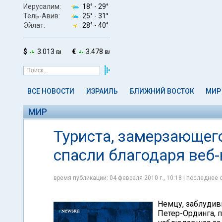
Иерусалим:
18° -
29°
Тель-Авив:
25° -
31°
Эйлат:
28° -
40°
$
3.013 ₪
€
3.478 ₪
ВСЕ НОВОСТИ
ИЗРАИЛЬ
БЛИЖНИЙ ВОСТОК
МИР
МИР
Туриста, замерзающего
спасли благодаря веб
время публикации: 04 февраля 2010 г., 10:18 | последнее 
Немцу, заблудив
Петер-Ординга, 