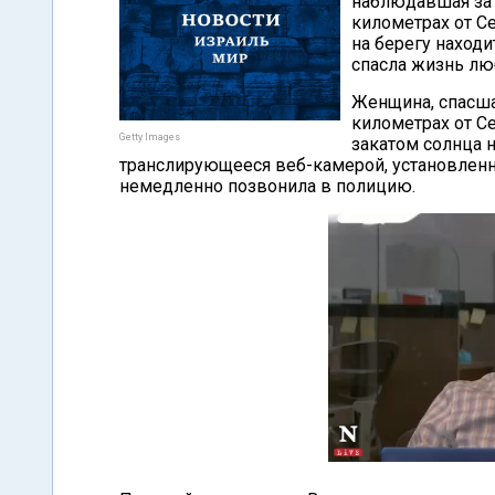
наблюдавшая за 
километрах от С
на берегу находи
спасла жизнь лю
Женщина, спасша
километрах от С
Getty Images
закатом солнца 
транслирующееся веб-камерой, установленн
немедленно позвонила в полицию.