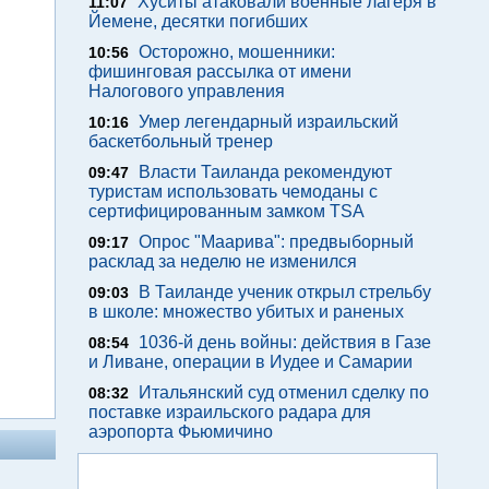
Хуситы атаковали военные лагеря в
11:07
Йемене, десятки погибших
Осторожно, мошенники:
10:56
фишинговая рассылка от имени
Налогового управления
Умер легендарный израильский
10:16
баскетбольный тренер
Власти Таиланда рекомендуют
09:47
туристам использовать чемоданы с
сертифицированным замком TSA
Опрос "Mаарива": предвыборный
09:17
расклад за неделю не изменился
В Таиланде ученик открыл стрельбу
09:03
в школе: множество убитых и раненых
1036-й день войны: действия в Газе
08:54
и Ливане, операции в Иудее и Самарии
Итальянский суд отменил сделку по
08:32
поставке израильского радара для
аэропорта Фьюмичино