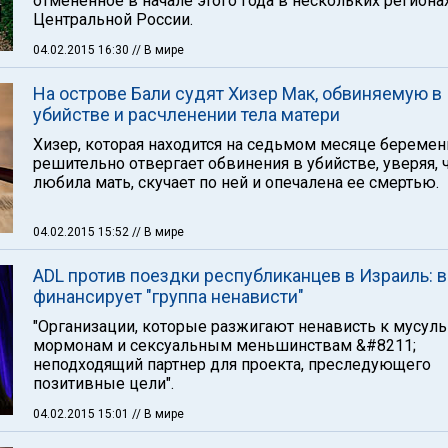
отмененное в начале этого года в нескольких региона
Центральной России.
04.02.2015 16:30
// В мире
На острове Бали судят Хизер Мак, обвиняемую в
убийстве и расчленении тела матери
Хизер, которая находится на седьмом месяце беремен
решительно отвергает обвинения в убийстве, уверяя, 
любила мать, скучает по ней и опечалена ее смертью.
04.02.2015 15:52
// В мире
ADL против поездки республиканцев в Израиль: в
финансирует "группа ненависти"
"Организации, которые разжигают ненависть к мусул
мормонам и сексуальным меньшинствам &#8211;
неподходящий партнер для проекта, преследующего
позитивные цели".
04.02.2015 15:01
// В мире