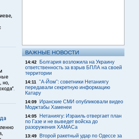
иеве,
с
ВАЖНЫЕ НОВОСТИ
Болгария возложила на Украину
14:42
ответственность за взрыв БПЛА на своей
м
территории
нные
"А-Йом": советники Нетаниягу
14:11
 но,
передавали секретную информацию
хода".
Катару
Иранские СМИ опубликовали видео
14:09
Моджтабы Хаменеи
Нетаниягу: Израиль отвергает план
14:05
зда
по Газе и не выведет войска до
дленно
разоружения ХАМАСа
в,
Второй ракетный удар по Одессе за
13:49