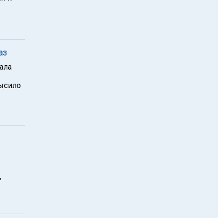
аз
ала
высило
"