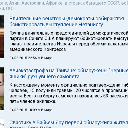
пе, Азии, Австралии, Африке, в странах бывшего СССР; во
ии, ООН
Влиятельные сенаторы-демократы собираются
бойкотировать выступление Нетаниягу
Группа влиятельных представителей демократическо
партии в Сенате США планируют бойкотировать высту
главы правительства Израиля перед обеими палатами
американского Конгресса.
04.02.2015 22:56
// В мире
Авиакатастрофа на Тайване: обнаружены "черны
ящики" рухнувшего самолета
К настоящему моменту официально подтверждена гиб
человек, 15 получили травмы, 20 числятся в пропавши
вести. Всего на борту самолета находились 53 пассажи
пять членов экипажа.
04.02.2015 18:09
// В мире
Свастику в Бабьем Яру первой обнаружила жите