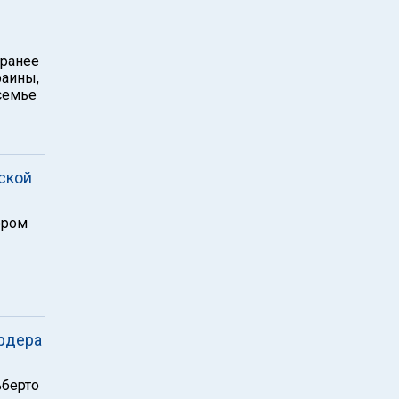
 ранее
раины,
семье
ской
ором
ордера
ьберто