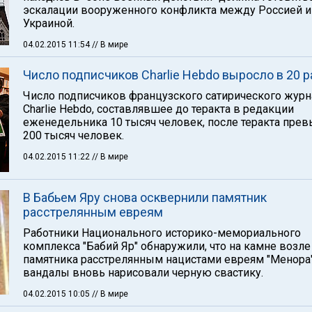
эскалации вооруженного конфликта между Россией и
Украиной.
04.02.2015 11:54
// В мире
Число подписчиков Charlie Hebdo выросло в 20 р
Число подписчиков французского сатирического журн
Charlie Hebdo, составлявшее до теракта в редакции
еженедельника 10 тысяч человек, после теракта пре
200 тысяч человек.
04.02.2015 11:22
// В мире
В Бабьем Яру снова осквернили памятник
расстрелянным евреям
Работники Национального историко-мемориального
комплекса "Бабий Яр" обнаружили, что на камне возле
памятника расстрелянным нацистами евреям "Менора
вандалы вновь нарисовали черную свастику.
04.02.2015 10:05
// В мире