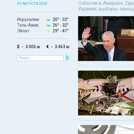
События в Америке, Евро
09 АВГУСТА 2026
Украине, выборы, санкц
Иерусалим:
20° -
32°
Тель-Авив:
26° -
32°
Эйлат:
29° -
41°
$
3.006 ₪
€
3.463 ₪