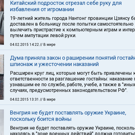
Китайский подросток отрезал себе руку для
избавления от игромании
19-летний житель города Нантонг провинции Цзянсу 
доставлен в больницу после попытки самостоятельно
вылечить пристрастие к компьютерным играм и интер
путем ампутации левой руки.
04.02.2015 14:22
// В мире
Дума приняла закон о раширении понятий гостай
шпионаж и ужесточении наказаний
Расширен круг лиц, которые могут быть привлечены 
ответственности за разглашение гостайны: наказание 
узнавшим ее по службе, работе, учебе, а также в "ины
случаях, предусмотренных законодательством РФ".
04.02.2015 13:31
// В мире
Венгрия не будет поставлять оружие Украине,
поскольку боится войны
Венгрия не будет поставлять оружие Украине, посколь
находясь в "зоне военных действий" должна готовитьс