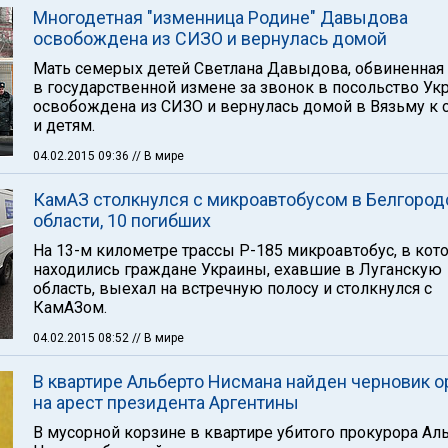
Многодетная "изменница Родине" Давыдова
освобождена из СИЗО и вернулась домой
Мать семерых детей Светлана Давыдова, обвиненная
в государственной измене за звонок в посольство Ук
освобождена из СИЗО и вернулась домой в Вязьму к 
и детям.
04.02.2015 09:36
// В мире
КамАЗ столкнулся с микроавтобусом в Белгород
области, 10 погибших
На 13-м километре трассы Р-185 микроавтобус, в кот
находились граждане Украины, ехавшие в Луганскую
область, выехал на встречную полосу и столкнулся с
КамАЗом.
04.02.2015 08:52
// В мире
В квартире Альберто Нисмана найден черновик 
на арест президента Аргентины
В мусорной корзине в квартире убитого прокурора Ал