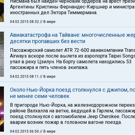
Нисмана был найден черновик ордеров на арест през
Аргентины Кристины Фернандес-Киршнер и министра
иностранных дел Эктора Тиммермана.
04.02.2015 08:32
// В мире
Авиакатастрофа на Тайване: многочисленные же
десятки пропавших без вести
Пассажирский самолет ATR 72-600 авиакомпании Tran
Airways вскоре после вылета из аэропорта Taipei Song
упал в реку Цзилун. На борту самолета находились 53
пассажира и пять членов экипажа.
04.02.2015 08:11
// В мире
Около Нью-Йорка поезд столкнулся с джипом, п
не менее семи человек
В пригороде Нью-Йорка, на железнодорожном переез
районе Валхалла на ветке, ведущей в Гарлем, пассаж
поезд столкнулся с автомобилем Jeep Cherokee. Посл
аварии возник пожар в головном вагоне поезда.
04.02.2015 06:50
// В мире