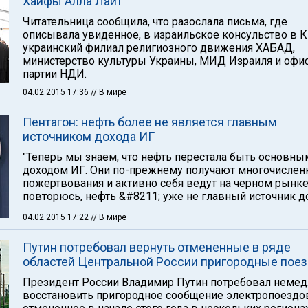
Хайфы Алла Лайт
Читательница сообщила, что разослала письма, где
описывала увиденное, в израильское консульство в К
украинский филиал религиозного движения ХАБАД,
министерство культуры Украины, МИД Израиля и офи
партии НДИ.
04.02.2015 17:36
// В мире
Пентагон: нефть более не является главным
источником дохода ИГ
"Теперь мы знаем, что нефть перестала быть основны
доходом ИГ. Они по-прежнему получают многочисле
пожертвования и активно себя ведут на черном рынке,
повторюсь, нефть &#8211; уже не главный источник до
04.02.2015 17:22
// В мире
Путин потребовал вернуть отмененные в ряде
областей Центральной России пригородные пое
Президент России Владимир Путин потребовал неме
восстановить пригородное сообщение электропоездо