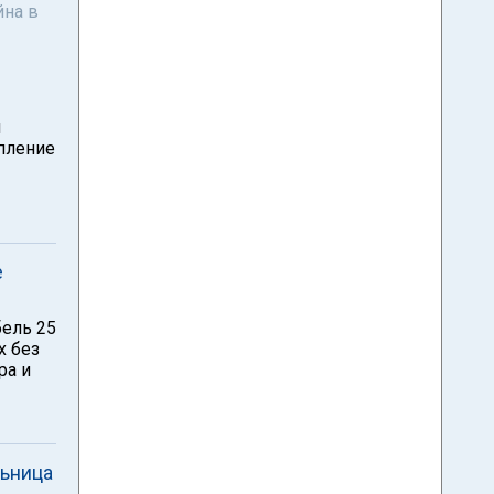
йна в
й
пление
е
ель 25
х без
ра и
льница