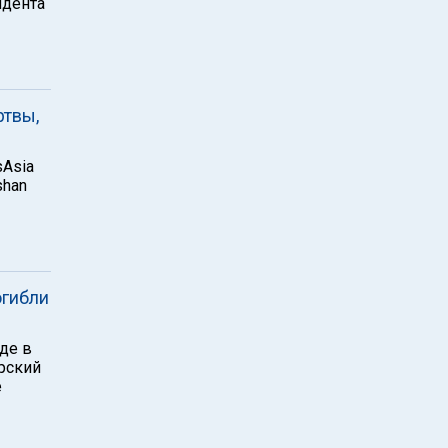
идента
ртвы,
sAsia
shan
огибли
де в
ирский
е