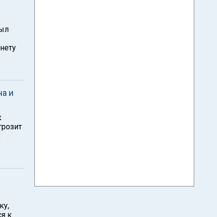
был
нету
на и
к
грозит
х
ку,
я к