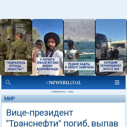
04 ИЮЛЯ 2025
|
15:42
МИР
Вице-президент
"Транснефти" погиб, выпав