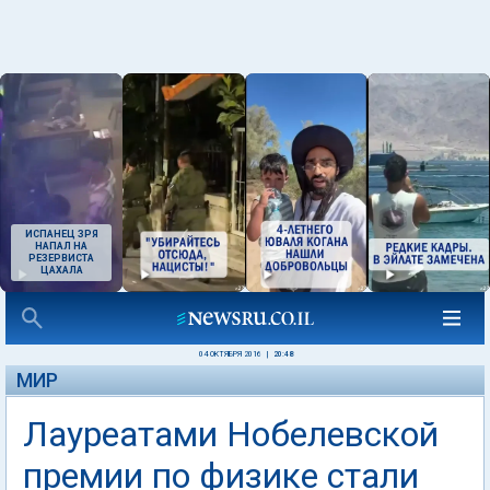
ИСПАНЕЦ ЗРЯ
НАПАЛ НА
РЕЗЕРВИСТА
ЦАХАЛА
04 ОКТЯБРЯ 2016
|
20:48
МИР
Лауреатами Нобелевской
премии по физике стали