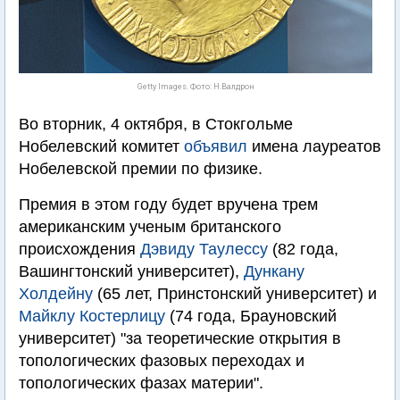
Getty Images. Фото: Н.Валдрон
Во вторник, 4 октября, в Стокгольме
Нобелевский комитет
объявил
имена лауреатов
Нобелевской премии по физике.
Премия в этом году будет вручена трем
американским ученым британского
происхождения
Дэвиду Таулессу
(82 года,
Вашингтонский университет),
Дункану
Холдейну
(65 лет, Принстонский университет) и
Майклу Костерлицу
(74 года, Брауновский
университет) "за теоретические открытия в
топологических фазовых переходах и
топологических фазах материи".