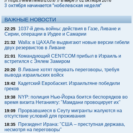
//
https://www.newsru.co.il/
//
В мире
//
02 октября 2016
3 октября начинается "нобелевская неделя"
ВАЖНЫЕ НОВОСТИ
1037-й день войны: действия в Газе, Ливане и
22:25
Сирии, операции в Иудее и Самарии
Walla: в ЦАХАЛе выдвигают новые версии гибели
21:32
двух резервистов в Ливане
Командующий CENTCOM прибыл в Израиль и
21:01
встретился с Эялем Замиром
В Ливане хотят прервать переговоры, требуя
20:20
вывода израильских войск
Кадетский Евробаскет. Израильтяне победили
19:42
греков
NYP: полиция Нью-Йорка боится беспорядков во
19:38
время визита Нетаниягу: "Мамдани провоцирует их"
Прорвавшиеся в Сеуту мигранты жалуются на
19:09
отсутствие условий для проживания
Президент Ирана: "США – преступная держава,
18:35
несмотря на переговоры"