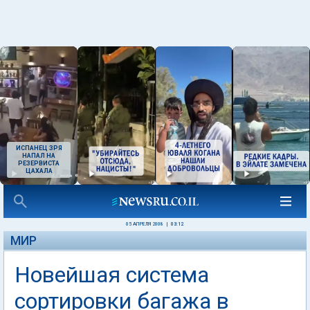
ИСПАНЕЦ ЗРЯ
НАПАЛ НА
РЕЗЕРВИСТА
ЦАХАЛА
05 АПРЕЛЯ 2008
|
03:12
МИР
Новейшая система
сортировки багажа в