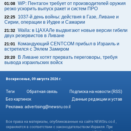
WP: Пентагон требует от производителей оружия
01:08
резко ускорить выпуск ракет и систем ПРО
1037-й день войны: действия в Газе, Ливане и
22:25
Сирии, операции в Иудее и Самарии
Walla: в ЦАХАЛе выдвигают новые версии гибели
21:32
двух резервистов в Ливане
Командующий CENTCOM прибыл в Израиль и
21:01
встретился с Эялем Замиром
В Ливане хотят прервать переговоры, требуя
20:20
вывода израильских войск
Воскресенье, 09 августа 2026 г.
Теги
Обратная связь
Подписка на новости (RSS)
Без картинок
Данные редакции и устав
Реклама:
advertising@newsru.co.il
Все права на материалы, опубликованные на сайте NEWSru.co.il ,
охраняются в соответствии с законодательством Израиля. При