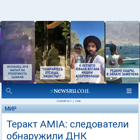
ИСПАНЕЦ ЗРЯ
НАПАЛ НА
РЕЗЕРВИСТА
ЦАХАЛА
05 ИЮЛЯ 2017
|
13:46
МИР
Теракт AMIA: следователи
обнаружили ДНК