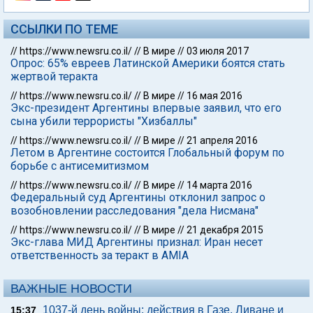
ССЫЛКИ ПО ТЕМЕ
//
https://www.newsru.co.il/
//
В мире
//
03 июля 2017
Опрос: 65% евреев Латинской Америки боятся стать
жертвой теракта
//
https://www.newsru.co.il/
//
В мире
//
16 мая 2016
Экс-президент Аргентины впервые заявил, что его
сына убили террористы "Хизбаллы"
//
https://www.newsru.co.il/
//
В мире
//
21 апреля 2016
Летом в Аргентине состоится Глобальный форум по
борьбе с антисемитизмом
//
https://www.newsru.co.il/
//
В мире
//
14 марта 2016
Федеральный суд Аргентины отклонил запрос о
возобновлении расследования "дела Нисмана"
//
https://www.newsru.co.il/
//
В мире
//
21 декабря 2015
Экс-глава МИД Аргентины признал: Иран несет
ответственность за теракт в AMIA
ВАЖНЫЕ НОВОСТИ
1037-й день войны: действия в Газе, Ливане и
15:37