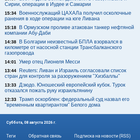
Сирии, операции в Иудее и Самарии
Военнослужащий ЦАХАЛа получил осколочные
15:34
ранения в ходе операции на юге Ливана
В Ормузском проливе атакован танкер нефтяной
15:18
компании Абу-Даби
В Болгарии неизвестный БПЛА взорвался в
14:38
километре от насосной станции Трансбалканского
газопровода
Умер отец Лионеля Месси
14:01
Reuters: Ливан и Израиль согласовали список
13:44
стран для контроля за разоружением "Хизбаллы"
Дзюдо. Юношеский европейский кубок. Турок
13:33
отказался пожать руку израильтянину
Трамп оскорблен: федеральный суд назвал его
12:33
"временным квартирантом" Белого дома
Суббота, 08 августа 2026 г.
Теги
Обратная связь
Подписка на новости (RSS)