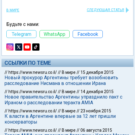
СЛЕДУЮЩАЯ СТАТЬЯ
В МИРЕ
Будьте с нами:
Telegram
WhatsApp
Facebook
ССЫЛКИ ПО ТЕМЕ
//
https://www.newsru.co.il/
//
В мире
//
15 декабря 2015
Новый прокурор Аргентины требует возобновить
расследование Нисмана в отношении Ирана
//
https://www.newsru.co.il/
//
В мире
//
14 декабря 2015
Новое правительство Аргентины упразднило пакт с
Ираном о расследовании теракта AMIA
//
https://www.newsru.co.il/
//
В мире
//
23 ноября 2015
К власти в Аргентине впервые за 12 лет пришли
консерваторы
//
https://www.newsru.co.il/
//
В мире
//
06 августа 2015