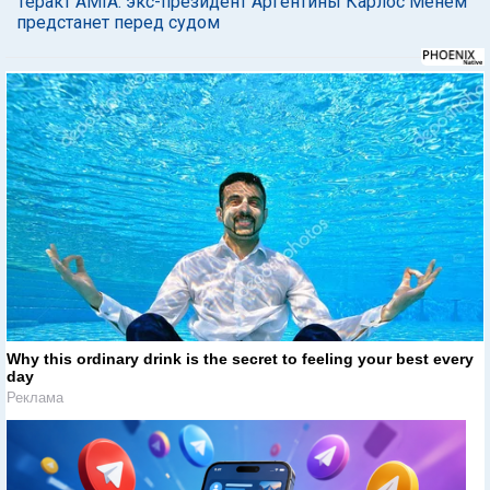
Теракт AMIA: экс-президент Аргентины Карлос Менем
предстанет перед судом
Why this ordinary drink is the secret to feeling your best every
day
Реклама