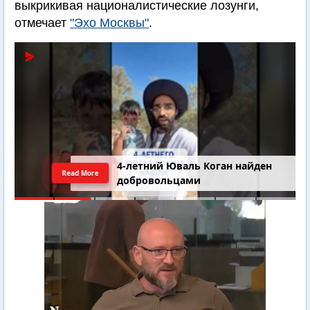
выкрикивая националистические лозунги,
отмечает
"Эхо Москвы"
.
Последний шанс Ирана. Теракт в
Read More
Самарии // Новости Израиля.
Шарп. Финкель. Дубнов