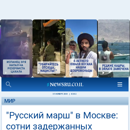
ИСПАНЕЦ ЗРЯ
НАПАЛ НА
РЕЗЕРВИСТА
ЦАХАЛА
05 НОЯБРЯ 2006
|
03:02
МИР
"Русский марш" в Москве:
сотни задержанных