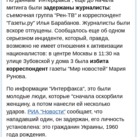
По данным "Интерфакса", еще до начала
митинга были
задержаны журналисты
:
съемочная группа "Рен-ТВ" и корреспондент
"Газеты.ру" Илья Барабанов. Журналисты были
вскоре отпущены. Сообщалось еще об одном
серьезном инциденте, который, правда,
возможно не имеет отношения к активизации
националистов: в центре Москвы в 11:30 на
улице Зубовской у дома 3 была
избита
корреспондент
газеты "Мир новостей" Мария
Рунова.
По информации "Интерфакса", это были
молодые люди, которые "сначала оскорбили
женщину, а потом нанесли ей несколько
ударов.
РИА "Новости"
сообщает, что
нападавший один, он задержан, его личность
установлена: это гражданин Украины, 1960
года рождения.