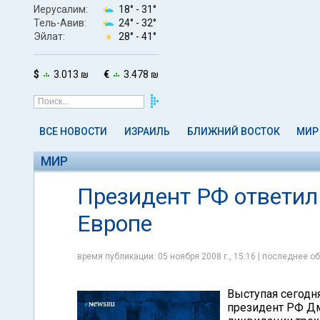
Иерусалим:
18° -
31°
Тель-Авив:
24° -
32°
Эйлат:
28° -
41°
$
3.013 ₪
€
3.478 ₪
ВСЕ НОВОСТИ
ИЗРАИЛЬ
БЛИЖНИЙ ВОСТОК
МИР
МИР
Президент РФ ответи
Европе
время публикации: 05 ноября 2008 г., 15:16 | последнее об
Выступая сегодн
президент РФ Дм