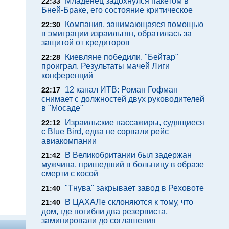
Младенец задохнулся пакетом в
22:33
Бней-Браке, его состояние критическое
Компания, занимающаяся помощью
22:30
в эмиграции израильтян, обратилась за
защитой от кредиторов
Киевляне победили. "Бейтар"
22:28
проиграл. Результаты мачей Лиги
конференций
12 канал ИТВ: Роман Гофман
22:17
снимает с должностей двух руководителей
в "Мосаде"
Израильские пассажиры, судящиеся
22:12
с Blue Bird, едва не сорвали рейс
авиакомпании
В Великобритании был задержан
21:42
мужчина, пришедший в больницу в образе
смерти с косой
"Тнува" закрывает завод в Реховоте
21:40
В ЦАХАЛе склоняются к тому, что
21:40
дом, где погибли два резервиста,
заминировали до соглашения