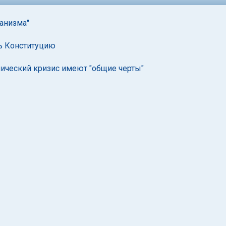
анизма"
ь Конституцию
мический кризис имеют "общие черты"