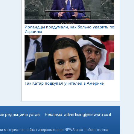
е редакции и устав
Реклама:
advertising@newsru.co.il
и материалов сайта гиперссылка на NEWSru.co.il обязательна.