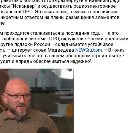
 ракетных полков, готова развернуть в Калининграде
ксы "Искандер" и осуществлять радиоэлектронное
иканской ПРО. Это заявление, отмечают российские
онкретным ответом на планы размещения элементов
пе.
нам приходится сталкиваться в последние годы, – а это
 глобальной системы ПРО, окружение России военными
ругие подарки России – складывается устойчивое
сть, – цитирует слова Медведева
NEWSru.com
. – В гонку
е учитывать все это в нашем оборонном строительстве
удет и впредь обеспечиваться надежно".