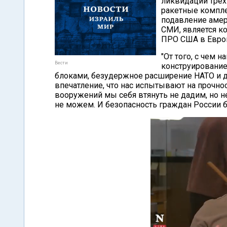
ликвидации трех
ракетные компле
подавление амер
СМИ, является к
ПРО США в Евро
"От того, с чем 
Вести
конструирование
блоками, безудержное расширение НАТО и д
впечатление, что нас испытывают на прочно
вооружений мы себя втянуть не дадим, но н
не можем. И безопасность граждан России б