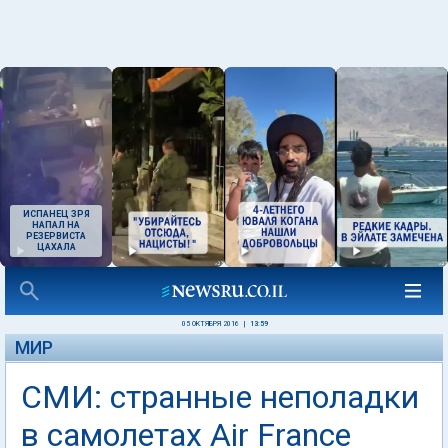
ИСПАНЕЦ ЗРЯ
НАПАЛ НА
РЕЗЕРВИСТА
ЦАХАЛА
05 ОКТЯБРЯ 2016
|
13:59
МИР
СМИ: странные неполадки
в самолетах Air France