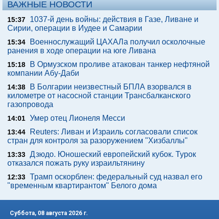
ВАЖНЫЕ НОВОСТИ
1037-й день войны: действия в Газе, Ливане и
15:37
Сирии, операции в Иудее и Самарии
Военнослужащий ЦАХАЛа получил осколочные
15:34
ранения в ходе операции на юге Ливана
В Ормузском проливе атакован танкер нефтяной
15:18
компании Абу-Даби
В Болгарии неизвестный БПЛА взорвался в
14:38
километре от насосной станции Трансбалканского
газопровода
Умер отец Лионеля Месси
14:01
Reuters: Ливан и Израиль согласовали список
13:44
стран для контроля за разоружением "Хизбаллы"
Дзюдо. Юношеский европейский кубок. Турок
13:33
отказался пожать руку израильтянину
Трамп оскорблен: федеральный суд назвал его
12:33
"временным квартирантом" Белого дома
Суббота, 08 августа 2026 г.