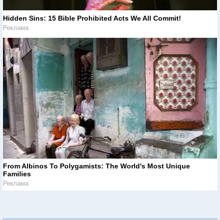
Hidden Sins: 15 Bible Prohibited Acts We All Commit!
Реклама
From Albinos To Polygamists: The World's Most Unique
Families
Реклама