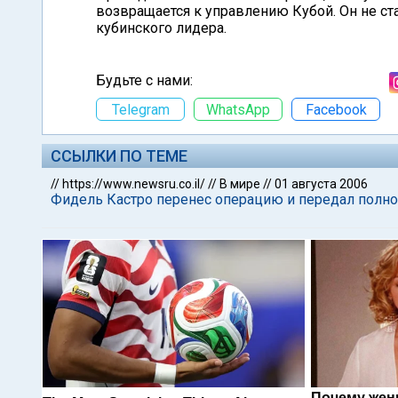
возвращается к управлению Кубой. Он не ста
кубинского лидера.
Будьте с нами:
Telegram
WhatsApp
Facebook
ССЫЛКИ ПО ТЕМЕ
//
https://www.newsru.co.il/
//
В мире
//
01 августа 2006
Фидель Кастро перенес операцию и передал полн
Почему жен