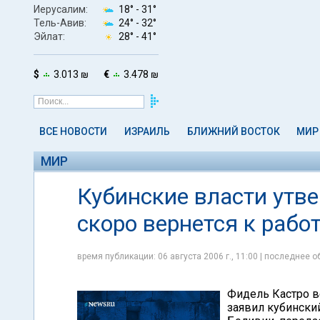
Иерусалим:
18° -
31°
Тель-Авив:
24° -
32°
Эйлат:
28° -
41°
$
3.013 ₪
€
3.478 ₪
ВСЕ НОВОСТИ
ИЗРАИЛЬ
БЛИЖНИЙ ВОСТОК
МИР
МИР
Кубинские власти утв
скоро вернется к рабо
время публикации: 06 августа 2006 г., 11:00 | последнее об
Фидель Кастро ве
заявил кубински