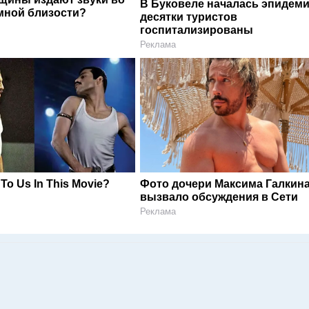
В Буковеле началась эпидеми
мной близости?
десятки туристов
госпитализированы
Реклама
 To Us In This Movie?
Фото дочери Максима Галкин
вызвало обсуждения в Сети
Реклама