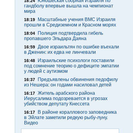
Юношеская сборная Израиля по
18:24
гандболу впервые вышла на чемпионат
мира
Масштабные учения ВМС Израиля
18:19
прошли в Средиземном и Красном морях
Полиция подтвердила гибель
18:04
пропавшего Эльдара Даяна
Двое израильтян по ошибке въехали
16:59
в Дженин: их едва не линчевали
Израильские психологи поставили
16:48
под сомнение теорию о дефиците эмпатии
у людей с аутизмом
Предъявлены обвинения педофилу
16:37
из Нешера: он годами насиловал детей
Житель арабского района
16:17
Иерусалима подозревается в угрозах
убийством депутату Кнессета
В районе кораллового заповедника
16:17
в Эйлате заметили редкую рыбу-луну.
Видео