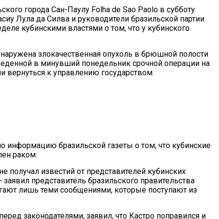
ского города Сан-Паулу Folha de Sao Paolo в субботу
сиу Лула да Силва и руководители бразильской партии
еле кубинскими властями о том, что у кубинского
бнаружена злокачественная опухоль в брюшной полости
зведенной в минувший понедельник срочной операции на
ии вернуться к управлению государством.
о информацию бразильской газеты о том, что кубинские
лен раком.
не получал известий от представителей кубинских
 - заявил представитель бразильского правительства
агают лишь теми сообщениями, которые поступают из
еред законодателями, заявил, что Кастро поправился и