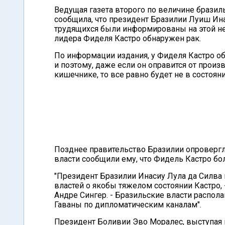
Ведущая газета второго по величине бразиль
сообщила, что президент Бразилии Луиш Ина
трудящихся были информированы на этой нед
лидера Фиделя Кастро обнаружен рак.
По информации издания, у Фиделя Кастро о
и поэтому, даже если он оправится от прои
кишечнике, то все равно будет не в состоян
Позднее правительство Бразилии опровергл
власти сообщили ему, что Фидель Кастро бо
"Президент Бразилии Инасиу Лула да Силва 
властей о якобы тяжелом состоянии Кастро,
Андре Сингер. - Бразильские власти распол
Гаваны по дипломатическим каналам".
Президент Боливии Эво Моралес, выступая п