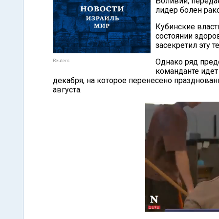
Боливии, передае
лидер болен рак
Кубинские власт
состоянии здоров
засекретил эту т
Однако ряд пред
Reuters
команданте идет 
декабря, на которое перенесено празднован
августа.