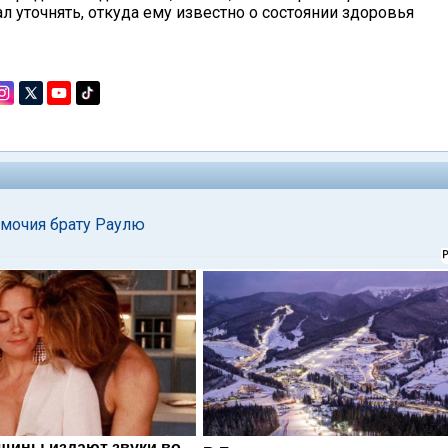
л уточнять, откуда ему известно о состоянии здоровья
омочия брату Раулю
щины издают звуки во