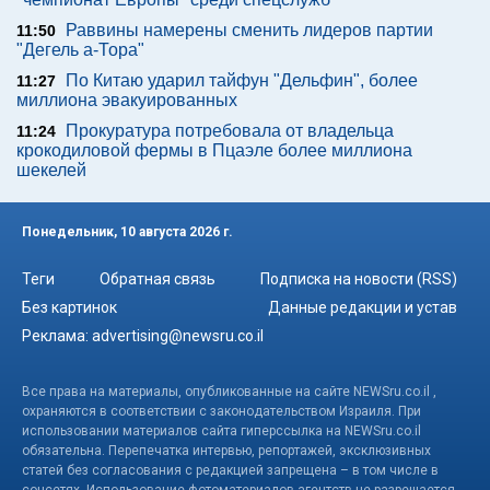
Раввины намерены сменить лидеров партии
11:50
"Дегель а-Тора"
По Китаю ударил тайфун "Дельфин", более
11:27
миллиона эвакуированных
Прокуратура потребовала от владельца
11:24
крокодиловой фермы в Пцаэле более миллиона
шекелей
Понедельник, 10 августа 2026 г.
Теги
Обратная связь
Подписка на новости (RSS)
Без картинок
Данные редакции и устав
Реклама:
advertising@newsru.co.il
Все права на материалы, опубликованные на сайте NEWSru.co.il ,
охраняются в соответствии с законодательством Израиля. При
использовании материалов сайта гиперссылка на NEWSru.co.il
обязательна. Перепечатка интервью, репортажей, эксклюзивных
статей без согласования с редакцией запрещена – в том числе в
соцсетях. Использование фотоматериалов агентств не разрешается.