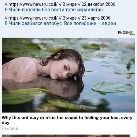
//
https://www.newsru.co.il/
//
В мире
//
22 декабря 2006
В Чили пропали без вести трое израильтян
//
https://www.newsru.co.il/
//
В мире
//
23 марта 2006
В Чили разбился автобус. Все погибшие – евреи
Why this ordinary drink is the secret to feeling your best every
day
Реклама