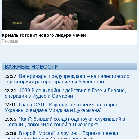
Кремль готовит нового лидера Чечни
Реклама
ВАЖНЫЕ НОВОСТИ
Ветеринары предупреждают – на палестинских
13:37
территориях распространяется бешенство
1039-й день войны: действия в Газе и Ливане,
13:31
операции в Иудее и Самарии
Глава САП: "Израиль не ответил на запрос
13:11
Украины о выдаче Миндича и Цукермана"
"Кан": бывший солдат-одиночка, служивший в
13:05
"Голани", покончил с собой в Нью-Йорке
Второй "Мосад" и другие: L'Express провел
12:19
"чемпионат Европы" среди спецслужб