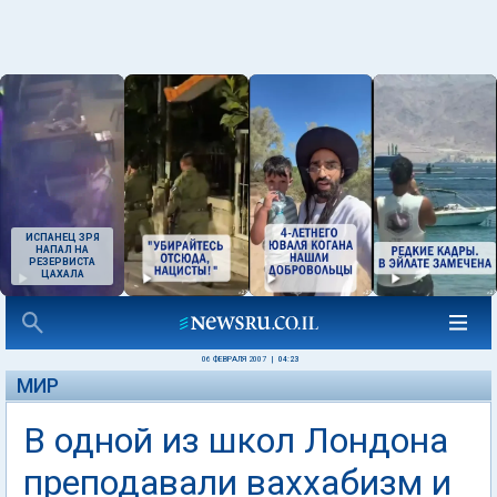
ИСПАНЕЦ ЗРЯ
НАПАЛ НА
РЕЗЕРВИСТА
ЦАХАЛА
06 ФЕВРАЛЯ 2007
|
04:23
МИР
В одной из школ Лондона
преподавали ваххабизм и