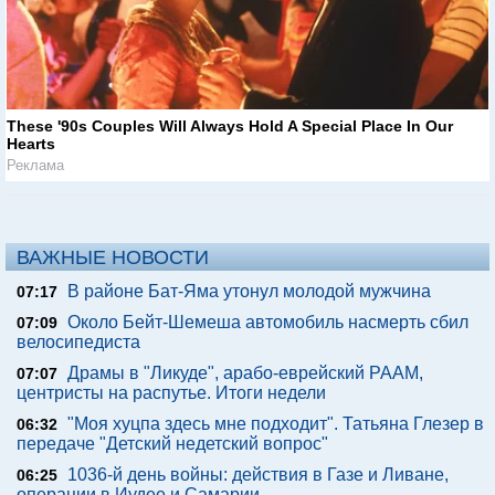
These '90s Couples Will Always Hold A Special Place In Our
Hearts
Реклама
ВАЖНЫЕ НОВОСТИ
В районе Бат-Яма утонул молодой мужчина
07:17
Около Бейт-Шемеша автомобиль насмерть сбил
07:09
велосипедиста
Драмы в "Ликуде", арабо-еврейский РААМ,
07:07
центристы на распутье. Итоги недели
"Моя хуцпа здесь мне подходит". Татьяна Глезер в
06:32
передаче "Детский недетский вопрос"
1036-й день войны: действия в Газе и Ливане,
06:25
операции в Иудее и Самарии